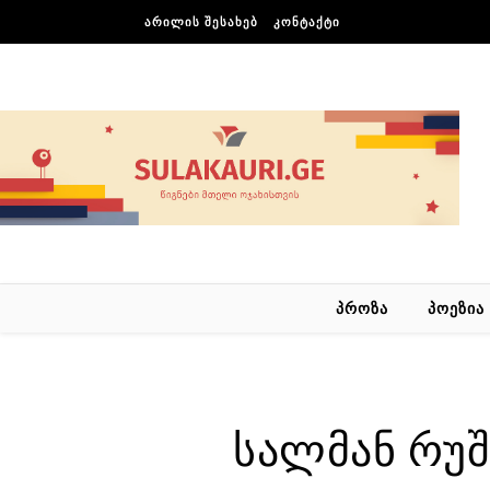
Skip to content
ᲐᲠᲘᲚᲘᲡ ᲨᲔᲡᲐᲮᲔᲑ
ᲙᲝᲜᲢᲐᲥᲢᲘ
ᲞᲠᲝᲖᲐ
ᲞᲝᲔᲖᲘᲐ
სალმან რუშდ