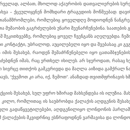
ირ­ვე­ლად, ალ­ბათ, მხო­ლოდ აქ­ა­უ­რო­ბის დათ­ვა­ლი­ე­რე­ბის სურ­
ა – ქცე­უ­ლიყ­ვ­ნენ მომ­ხ­და­რი ტრა­გე­დი­ის მოწ­მე­ე­ბად. და­ვი­
 თა­ნამ­შ­რომ­ლე­ბი, რომ­ლე­ბიც ყო­ველ­დ­ღე მო­დი­ოდ­ნენ ნან­გ­რე­
­შა­ო­ბის გაგ­რ­ძე­ლე­ბის უნ­ა­რი შე­ე­ნარ­ჩუ­ნე­ბი­ნა. სა­ა­თე­ბის 
 იმ შე­კითხ­ვებ­ზე, რომ­ლე­ბიც ყო­ველ ჩვენ­განს აღ­ელ­ვებ­და. ჩე­მი
­თი კონ­ტაქ­ტი, უბ­რა­ლოდ, აუც­ი­ლე­ბე­ლი იყო და შვე­ბა­საც კი გვ
­ის შე­სა­ხებ, რა­ო­დენ შე­მაძ­რ­წუ­ნე­ბე­ლი იყო ცა­თამ­ბ­ჯე­ნე­ბის 
ა ეძ­ებ­დ­ნენ იმ­ას, რაც ერთხელ იხ­ი­ლეს. არ სჯე­რო­დათ, რა­საც ხე
ლი სივ­რ­ცე თით­ქოს გამ­კ­ვ­რივ­და და მაღ­ლა აიზ­ი­და გამ­ქ­რალ ნა­
თავს, “ქვე­მოთ კი არა, იქ, ზე­მოთ”. ან­აზ­დად თვით­მ­ფ­რი­ნა­ვის ხმ
ქ­ცი­ის შე­სა­ხებ, სულ უფ­რო ხში­რად მახ­სენ­დე­ბა ის ილ­უ­ზია. მა
 კი­ლო, რომ­ლი­თაც ის სა­უბ­რობ­და ქა­ლა­ქის აღდ­გე­ნის შე­სა­ხე
ბუ­ლი გა­დაწყ­ვე­ტი­ლე­ბე­ბი, აღდ­გე­ნი­ლი­ყო ლონ­დო­ნის პარ­ლა­
ამ ქა­ლა­ქე­ბის მკვიდ­რ­ნიც ესწ­რა­ფოდ­ნენ ვარ­შა­ვი­სა და ლონ­დო­