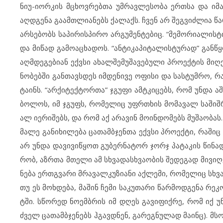
ნიუ-იორ­კის მცხოვ­რებ­თა უმ­რავ­ლე­სო­ბა ერთ­სა და იმ­ა­ვ
აღდ­გე­ნა გა­ამ­თ­ლი­ა­ნებს ქა­ლაქს. ჩვენ არ შეგ­ვიძ­ლია წა
არ­სე­ბობს სა­პი­რის­პი­რო არ­გუ­მენ­ტე­ბიც. “მე­მო­რი­ა­ლის
და მი­წად გა­მო­აცხა­დოს. “ან­ტი­კა­პი­ტა­ლის­ტუ­რად” გან­წყო­
აღ­მ­დე­გე­ბი­ან ექვ­სი ახ­ალ­შე­მუ­შა­ვე­ბუ­ლი პრო­ექ­ტის მი
ნო­ბებ­ში გან­თავ­ს­დეს იმ­დე­ნი­ვე ოფ­ი­სი და სას­ტუმ­რო, 
ტა­ინს. “არ­ქი­ტექ­ტორ­თა” ჯგუ­ფი ამტ­კი­ცებს, რომ უნ­და აშ­ე
ბო­ლოს, იმ ჯგუფს, რო­მე­ლიც უფრ­თხის მო­მა­ვალ სა­შიშ­რო­ე­
ალ იერ­ი­შებს, და რომ აქ არ­ა­ვინ მო­ინ­დო­მებს მუ­შა­ო­ბას.
მა­ლე გა­ნი­ხი­ლე­ბა ცა­თამ­ბ­ჯენ­თა ექვ­სი პრო­ექ­ტი, რა­შიც
არ უნ­და და­ვი­ვიწყოთ გუ­ბერ­ნა­ტორ ჯორჯ პა­ტა­კის წი­ნა­დ
რობ, აზრ­თა მთე­ლი ამ სხვა­დას­ხ­ვა­ო­ბის შე­დე­გად მი­ვი­ღ
ნე­ბა ერთ­გ­ვა­რი მრა­ვალ­კუ­ზი­ა­ნი აქ­ლე­მი, რო­მე­ლიც სხვ
თუ ეს მოხ­დე­ბა, მა­შინ ჩე­მი სა­კუ­თა­რი წარ­მოდ­გე­ნა რე­კ
ტ­ში. სწო­რედ ნო­ემ­ბ­რის იმ დღეს გა­ვი­ფიქ­რე, რომ იქ უნ­დ
ძველ ცა­თამ­ბ­ჯე­ნებს ჰგავ­დ­ნენ, გა­რეგ­ნუ­ლად მა­ინც). მ