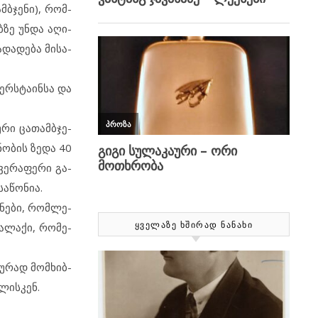
მ­ბ­ჯე­ნი), რომ­
­ზე უნ­და აღ­ი­
­და­დე­ბა მი­სა­
რ­ს­ტა­ინ­სა და
რი ცა­თამ­ბ­ჯე­
ნო­ბის ზე­და 40
ვე­რა­ფე­რი გა­
ა­წო­ნია.
­ნე­ბი, რომ­ლე­
ა­ლა­ქი, რო­მე­
ᲧᲕᲔᲚᲐᲖᲔ ᲮᲨᲘᲠᲐᲓ ᲜᲐᲜᲐᲮᲘ
­ბუ­რად მომ­ხიბ­
ლის­კენ.