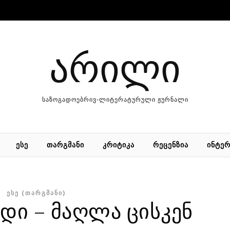
არილი
საზოგადოებრივ-ლიტერატურული ჟურნალი
ᲔᲡᲔ
ᲗᲐᲠᲒᲛᲐᲜᲘ
ᲙᲠᲘᲢᲘᲙᲐ
ᲠᲔᲪᲔᲜᲖᲘᲐ
ᲘᲜᲢᲔᲠ
ᲔᲡᲔ (ᲗᲐᲠᲒᲛᲐᲜᲘ)
ი – მაღ­ლა ცის­კენ