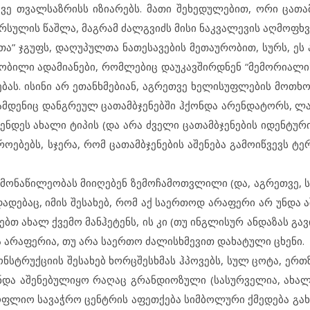
ე თვალ­საზ­რისს იზ­ი­ა­რებს. მა­თი შე­ხე­დუ­ლე­ბით, ორი ცა­თამ­
რ­სუ­ლის წაშ­ლა, მაგ­რამ ძალ­გ­ვიძს მი­სი ნაკ­ვა­ლე­ვის აღ­მოფხ­ვ
­ტ­თა” ჯგუფს, და­ღუ­პულ­თა ნა­თე­სა­ვე­ბის მე­თა­უ­რო­ბით, სურს, ეს
ბი­ლი ად­ა­მი­ა­ნე­ბი, რომ­ლე­ბიც და­უ­კავ­შირ­დ­ნენ “მე­მო­რი­ა­ლის
­ღე­ბას. ის­ი­ნი არ ეთ­ან­ხ­მე­ბი­ან, აგ­რეთ­ვე ხე­ლი­სუფ­ლე­ბის მოთ
რამ­დე­ნიც დან­გ­რე­ულ ცა­თამ­ბ­ჯე­ნებ­ში ჰქონ­და არ­ენ­და­ტორს, ლ
ნ­დეს ახ­ა­ლი ტი­პის (და არა ძვე­ლი ცა­თამ­ბ­ჯე­ნე­ბის იდ­ენ­ტუ­რი)
ბებს, სჯე­რა, რომ ცა­თამ­ბ­ჯე­ნე­ბის აშ­ე­ნე­ბა გა­მო­იწ­ვევს ტე­
 მო­ნა­წი­ლე­ო­ბას მი­ი­ღე­ბენ ზე­მო­ჩა­მოთ­ვ­ლი­ლი (და, აგ­რეთ­ვე, 
ა­დე­ბაც, იმ­ის შე­სა­ხებ, რომ აქ სა­ერ­თოდ არ­ა­ფე­რი არ უნ­და ა
ებთ ახ­ალ ქვე­მო მან­ჰე­ტენს, ის კი (თუ ინგ­ლი­სურ ან­და­ზას გა­ვი
ა არ­ა­ფე­რია, თუ არა სა­ერ­თო ძა­ლის­ხ­მე­ვით და­ხა­ტუ­ლი ცხე­ნი.
ონ­ს­ტ­რუქ­ცი­ის შე­სა­ხებ ხორ­ც­შეს­ხ­მას ჰპო­ვებს, სულ ცო­ტა, ერთ
ა აშ­ე­ნე­ბუ­ლი­ყო რა­ღაც გრან­დი­ო­ზუ­ლი (სა­სურ­ვე­ლია, ახ­ა­ლი
სოფ­ლიო სა­ვაჭ­რო ცენ­ტ­რის აფ­ეთ­ქე­ბა სიმ­ბო­ლუ­რი ქმე­დე­ბა გა