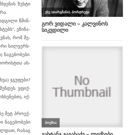
ბ­ჯე­ნის ზუს­ტი
­რა.
 ად­გი­ლი წმინ­
­ტებს”, ეწ­ი­ნა­
ხოვ­ნას, რომ შე­
ა­რი სილ­ვერ­ს­
 ნა­გე­ბო­ბე­ბი.
რო­რის­ტ­თა ახ­
სხვა) ჯგუ­ფე­ბი?
შ­ენ­დეს. ვფიქ­
ხ­სე­ნებთ), იქ­
­ზე მეტ პრო­ექ­
 ნა­გე­ბო­ბე­ბი
ხ­ლ­დათ, რა­საც