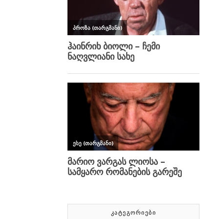
ᲙᲐᲢᲔᲒᲝᲠᲘᲔᲑᲘ