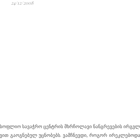
24/12/2008
მსოფ­ლიო სა­ვაჭ­რო ცენ­ტ­რის მხრჩო­ლა­ვი ნან­გ­რე­ვე­ბის ირგ­ვ­ლ
სა­ვით გა­ოგ­ნე­ბულ უც­ნო­ბებს. ვამ­ჩ­ნევ­დი, რო­გორ ირ­ეკ­ლე­ბო­და