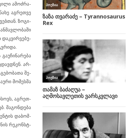
ვი­ლი ამ­ოძ­რა­
ნა­ხე აგ­რეთ­ვე
ვებ­თან. ზო­გი­
გან­მავ­ლო­ბა­ში
 დაკ­ვირ­ვე­ბუ­
გვრი­და.
გა­უ­ჩი­ნა­რე­ბა
­დავ­დ­ნენ. არ­
გე­ბო­ბა­თა შე­
ა­უ­რი მო­მეს­მა
ხ­სოვს, აგ­რეთ­
ბ. მა­გონ­დე­ბა
მენ­ტის და­ბომ­
ნის რე­კონ­ს­ტ­