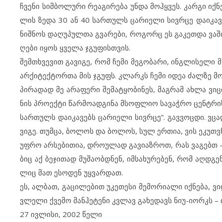
ჩვე­ნი სიმ­ბო­ლუ­რი რე­ა­გი­რე­ბა უნ­და მოჰ­ყ­ვეს. კარ­გი იქ­ნ
ლის ზე­და 30 ან 40 სარ­თულს ცა­რი­ე­ლი სივ­რ­ცე და­ი­კა­ვე
ნიშ­ნოს და­ღუ­პულ­თა გვა­რე­ბი, რო­გორც ეს გა­კეთ­და ვა­შინ­გ
ღე­ბი იყ­ოს ყვე­ლა ჯგუ­ფის­თ­ვის.
შემ­თხ­ვე­ვით გა­ვი­გე, რომ ჩე­მი მე­გო­ბა­რი, ინგ­ლი­სე­ლი 
არ­ქი­ტექ­ტორ­თა მის ჯგუფს. კლარკს ჩე­მი იდეა ძალ­ზე მო­ე­
პი­რა­დად მე არ­ა­ფე­რი შე­მატყო­ბი­ნეს, მაგ­რამ ახ­ლა ვი­ც
ნის პრო­ექ­ტი წარ­მო­ად­გი­ნა მსოფ­ლიო სა­ვაჭ­რო ცენ­ტ­რის
სარ­თულს და­ი­კა­ვებს ცა­რი­ე­ლი სივ­რ­ცე”. გავ­ვოც­დი. ვცა­
ვი­გე. თუმ­ცა, ბო­ლოს და ბო­ლოს, სულ ერ­თია, ვის ეკ­უთ­ვ­ნი
უფ­რო არ­სე­ბი­თია, დრო­უ­ლად გა­ვი­აზ­როთ, რას ვა­გებთ –
ბიც აქ ბე­ჯი­თად მუ­შა­ობ­დ­ნენ, იმ­სა­ხუ­რე­ბენ, რომ აღდ­გე
ლიც მათ ეს­ო­დენ უყ­ვარ­დათ.
ეს, ალ­ბათ, გა­ცი­ლე­ბით უკ­ე­თე­სი მე­მო­რი­ა­ლი იქ­ნე­ბა, ვი
ვ­ლე­ლი ქვე­მო მან­ჰე­ტე­ნი კვლავ გა­ხე­დავს ნიუ-იორკს – ი
27 ივ­ლი­სი, 2002 წე­ლი