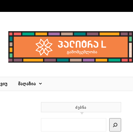
ᲕᲘᲣ
ᲛᲐᲦᲐᲖᲘᲐ
ᲫᲔᲑᲜᲐ
Search