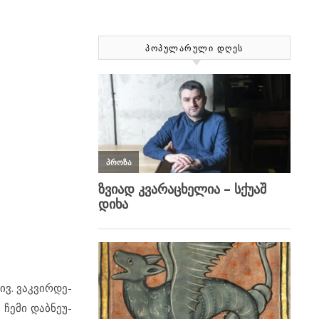
ᲞᲝᲞᲣᲚᲐᲠᲣᲚᲘ ᲓᲦᲔᲡ
ივ. ვაკ­ვირ­დე­
 ჩე­მი დაბ­ნე­უ­