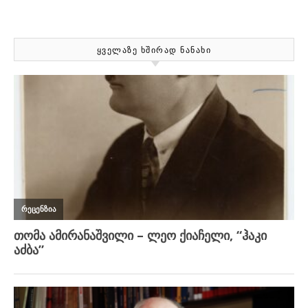
ᲧᲕᲔᲚᲐᲖᲔ ᲮᲨᲘᲠᲐᲓ ᲜᲐᲜᲐᲮᲘ