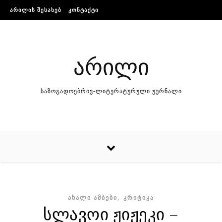
Skip to content
ᲐᲠᲘᲚᲘᲡ ᲨᲔᲡᲐᲮᲔᲑ
ᲙᲝᲜᲢᲐᲥᲢᲘ
არილი
საზოგადოებრივ-ლიტერატურული ჟურნალი
,
ᲐᲮᲐᲚᲘ ᲐᲛᲑᲔᲑᲘ
ᲙᲠᲘᲢᲘᲙᲐ
სლავოი ჟიჟეკი –