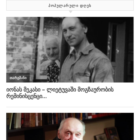
ᲞᲝᲞᲣᲚᲐᲠᲣᲚᲘ ᲓᲦᲔᲡ