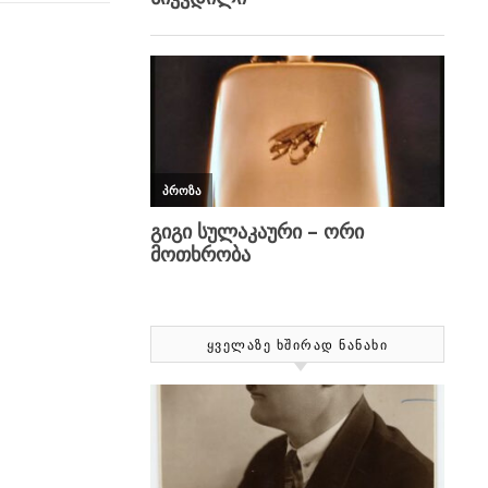
ᲧᲕᲔᲚᲐᲖᲔ ᲮᲨᲘᲠᲐᲓ ᲜᲐᲜᲐᲮᲘ