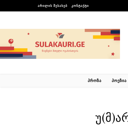
Skip to content
ᲐᲠᲘᲚᲘᲡ ᲨᲔᲡᲐᲮᲔᲑ
ᲙᲝᲜᲢᲐᲥᲢᲘ
ᲞᲠᲝᲖᲐ
ᲞᲝᲔᲖᲘᲐ
უ(მ)