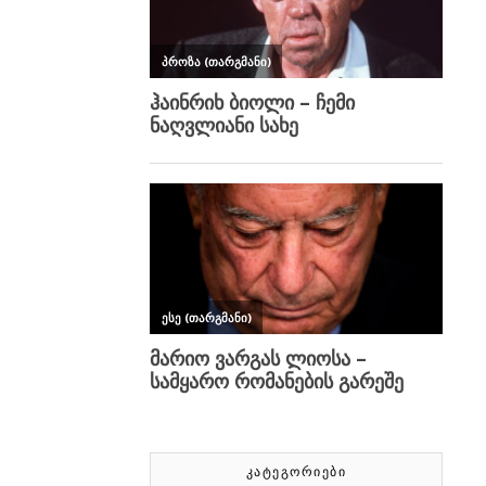
ᲙᲐᲢᲔᲒᲝᲠᲘᲔᲑᲘ