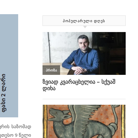
ᲞᲝᲞᲣᲚᲐᲠᲣᲚᲘ ᲓᲦᲔᲡ
ფრის საზომად
კეთესო 9 წელი