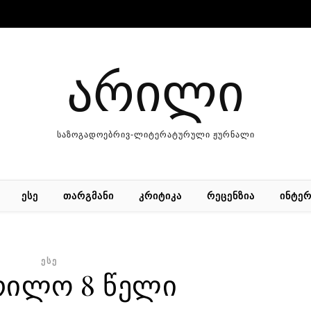
არილი
საზოგადოებრივ-ლიტერატურული ჟურნალი
ᲔᲡᲔ
ᲗᲐᲠᲒᲛᲐᲜᲘ
ᲙᲠᲘᲢᲘᲙᲐ
ᲠᲔᲪᲔᲜᲖᲘᲐ
ᲘᲜᲢᲔᲠ
ᲔᲡᲔ
არილო 8 წელი