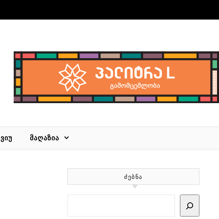
ᲕᲘᲣ
ᲛᲐᲦᲐᲖᲘᲐ
ᲫᲔᲑᲜᲐ
Search