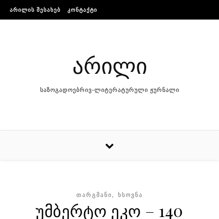
Skip to content
ᲐᲠᲘᲚᲘᲡ ᲨᲔᲡᲐᲮᲔᲑ
ᲙᲝᲜᲢᲐᲥᲢᲘ
არილი
საზოგადოებრივ-ლიტერატურული ჟურნალი
,
ᲗᲐᲠᲒᲛᲐᲜᲘ
ᲮᲡᲝᲕᲜᲐ
უმბერტო ეკო – 140