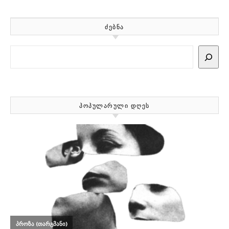
ᲫᲔᲑᲜᲐ
Search
ᲞᲝᲞᲣᲚᲐᲠᲣᲚᲘ ᲓᲦᲔᲡ