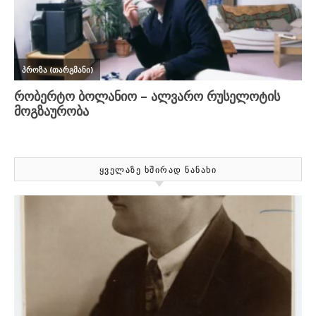
ᲧᲕᲔᲚᲐᲖᲔ ᲮᲨᲘᲠᲐᲓ ᲜᲐᲜᲐᲮᲘ