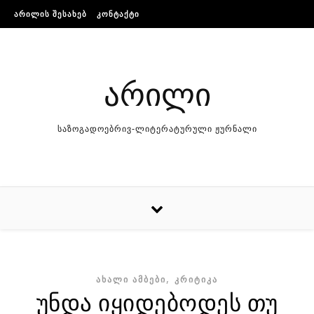
Skip to content
ᲐᲠᲘᲚᲘᲡ ᲨᲔᲡᲐᲮᲔᲑ
ᲙᲝᲜᲢᲐᲥᲢᲘ
არილი
საზოგადოებრივ-ლიტერატურული ჟურნალი
,
ᲐᲮᲐᲚᲘ ᲐᲛᲑᲔᲑᲘ
ᲙᲠᲘᲢᲘᲙᲐ
უნდა იყიდებოდეს თუ