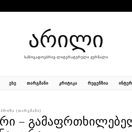
არილი
საზოგადოებრივ-ლიტერატურული ჟურნალი
ᲔᲡᲔ
ᲗᲐᲠᲒᲛᲐᲜᲘ
ᲙᲠᲘᲢᲘᲙᲐ
ᲠᲔᲪᲔᲜᲖᲘᲐ
ᲘᲜᲢᲔᲠ
ᲞᲠᲝᲖᲐ (ᲗᲐᲠᲒᲛᲐᲜᲘ)
ური – გამაფრთხილებე