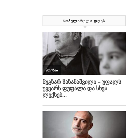
ᲞᲝᲞᲣᲚᲐᲠᲣᲚᲘ ᲓᲦᲔᲡ