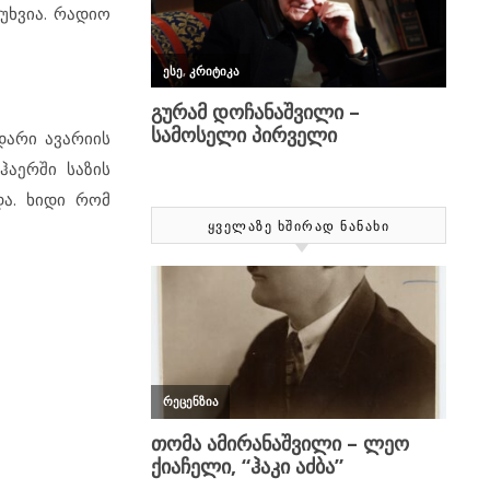
უხვია. რადიო
დარი ავარიის
ჰაერში საზის
და. ხიდი რომ
ᲧᲕᲔᲚᲐᲖᲔ ᲮᲨᲘᲠᲐᲓ ᲜᲐᲜᲐᲮᲘ