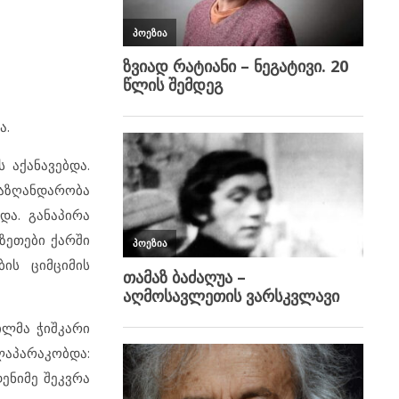
ა.
 აქანავებდა.
აზღანდარობა
და. განაპირა
ზეთები ქარში
ბის ციმციმის
ილმა ჭიშკარი
 ლაპარაკობდა:
დენიმე შეკვრა