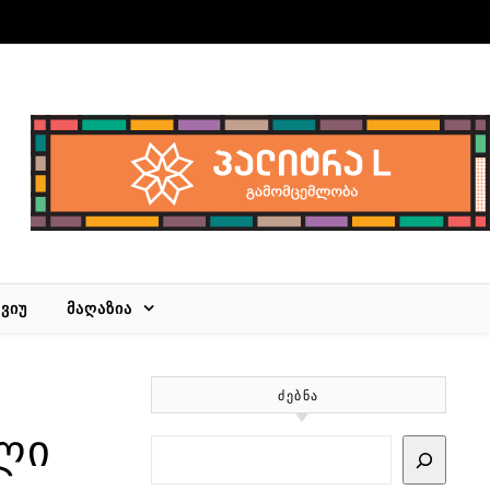
ᲕᲘᲣ
ᲛᲐᲦᲐᲖᲘᲐ
ᲫᲔᲑᲜᲐ
ლი
Search