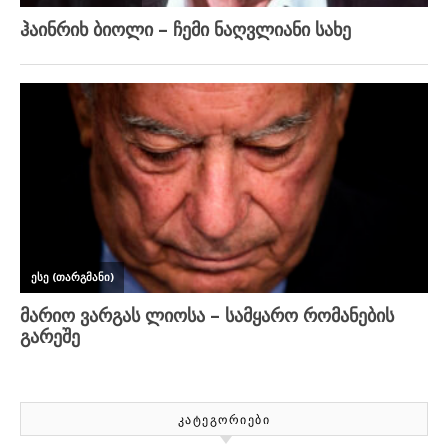
ᲙᲐᲢᲔᲒᲝᲠᲘᲔᲑᲘ