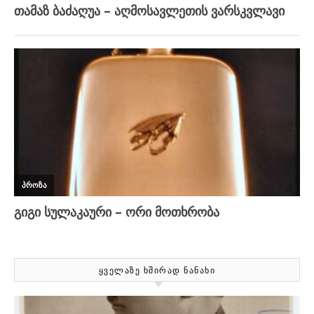
ᲧᲕᲔᲚᲐᲖᲔ ᲮᲨᲘᲠᲐᲓ ᲜᲐᲜᲐᲮᲘ