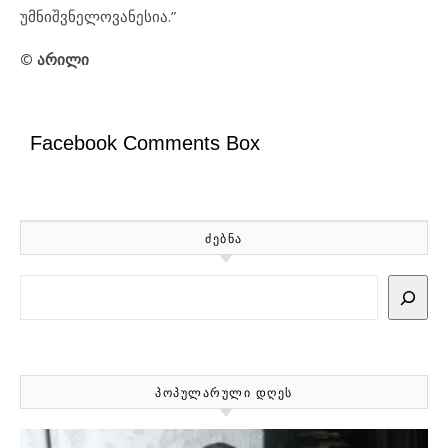
უმნიშვნელოვანესია.”
© არილი
Facebook Comments Box
ᲫᲔᲑᲜᲐ
Search
ᲞᲝᲞᲣᲚᲐᲠᲣᲚᲘ ᲓᲦᲔᲡ