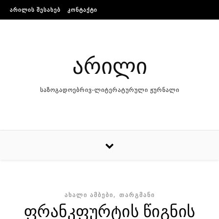
Skip to content
ᲐᲠᲘᲚᲘᲡ ᲨᲔᲡᲐᲮᲔᲑ
ᲙᲝᲜᲢᲐᲥᲢᲘ
არილი
საზოგადოებრივ-ლიტერატურული ჟურნალი
,
ᲐᲮᲐᲚᲘ ᲐᲛᲑᲔᲑᲘ
ᲗᲐᲠᲒᲛᲐᲜᲘ
ფრანკფურტის წიგნის