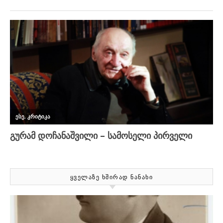
ᲧᲕᲔᲚᲐᲖᲔ ᲮᲨᲘᲠᲐᲓ ᲜᲐᲜᲐᲮᲘ