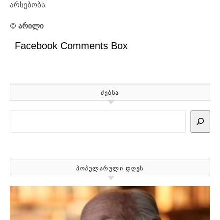
არსებობს.
© არილი
Facebook Comments Box
ᲫᲔᲑᲜᲐ
Search
ᲞᲝᲞᲣᲚᲐᲠᲣᲚᲘ ᲓᲦᲔᲡ