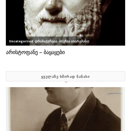
ᲧᲕᲔᲚᲐᲖᲔ ᲮᲨᲘᲠᲐᲓ ᲜᲐᲜᲐᲮᲘ