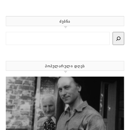
ᲫᲔᲑᲜᲐ
Search
ᲞᲝᲞᲣᲚᲐᲠᲣᲚᲘ ᲓᲦᲔᲡ