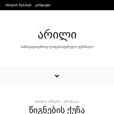
Skip to content
ᲐᲠᲘᲚᲘᲡ ᲨᲔᲡᲐᲮᲔᲑ
ᲙᲝᲜᲢᲐᲥᲢᲘ
არილი
საზოგადოებრივ-ლიტერატურული ჟურნალი
,
ᲐᲮᲐᲚᲘ ᲐᲛᲑᲔᲑᲘ
ᲙᲠᲘᲢᲘᲙᲐ
წიგნების ქუჩა