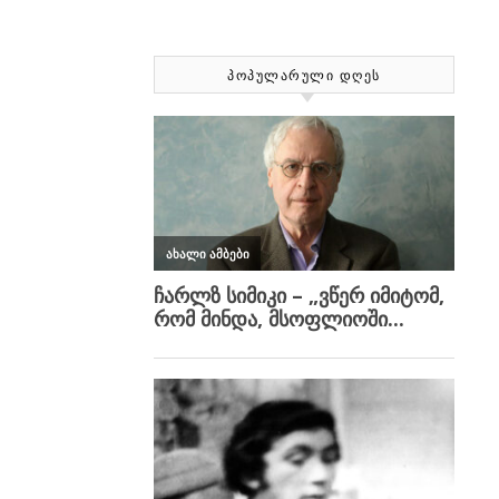
ᲞᲝᲞᲣᲚᲐᲠᲣᲚᲘ ᲓᲦᲔᲡ