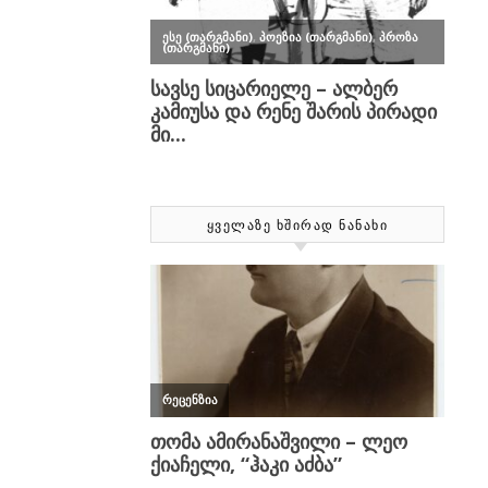
ᲧᲕᲔᲚᲐᲖᲔ ᲮᲨᲘᲠᲐᲓ ᲜᲐᲜᲐᲮᲘ