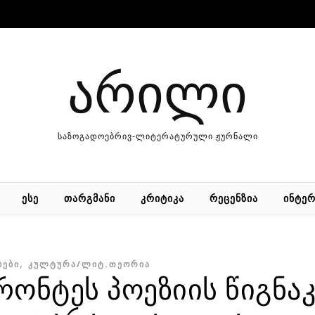
არილი
საზოგადოებრივ-ლიტერატურული ჟურნალი
ᲔᲡᲔ
ᲗᲐᲠᲒᲛᲐᲜᲘ
ᲙᲠᲘᲢᲘᲙᲐ
ᲠᲔᲪᲔᲜᲖᲘᲐ
ᲘᲜᲢᲔᲠ
,
ᲑᲔᲑᲘ
ᲙᲣᲚᲢᲣᲠᲐ/ᲚᲘᲢ.ᲗᲔᲝᲠᲘᲐ
ონტეს პოეზიის წიგნაკი