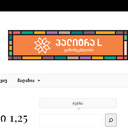
ᲕᲘᲣ
ᲛᲐᲦᲐᲖᲘᲐ
ᲫᲔᲑᲜᲐ
 1,25
Search