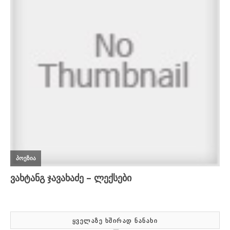
ᲧᲕᲔᲚᲐᲖᲔ ᲮᲨᲘᲠᲐᲓ ᲜᲐᲜᲐᲮᲘ