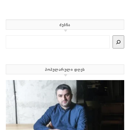
ᲫᲔᲑᲜᲐ
Search
ᲞᲝᲞᲣᲚᲐᲠᲣᲚᲘ ᲓᲦᲔᲡ