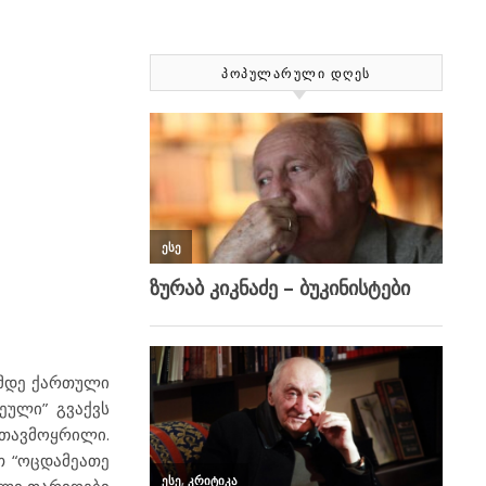
ᲞᲝᲞᲣᲚᲐᲠᲣᲚᲘ ᲓᲦᲔᲡ
ამდე ქართული
ეული” გვაქვს
 თავმოყრილი.
თ “ოცდამეათე