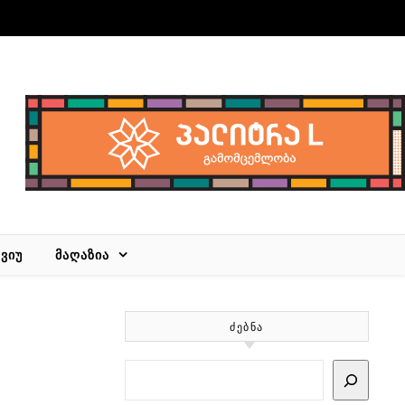
ᲕᲘᲣ
ᲛᲐᲦᲐᲖᲘᲐ
ᲫᲔᲑᲜᲐ
Search