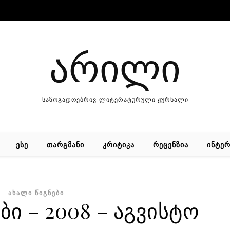
არილი
საზოგადოებრივ-ლიტერატურული ჟურნალი
ᲔᲡᲔ
ᲗᲐᲠᲒᲛᲐᲜᲘ
ᲙᲠᲘᲢᲘᲙᲐ
ᲠᲔᲪᲔᲜᲖᲘᲐ
ᲘᲜᲢᲔᲠ
ᲐᲮᲐᲚᲘ ᲬᲘᲒᲜᲔᲑᲘ
ბი – 2008 – აგვისტო