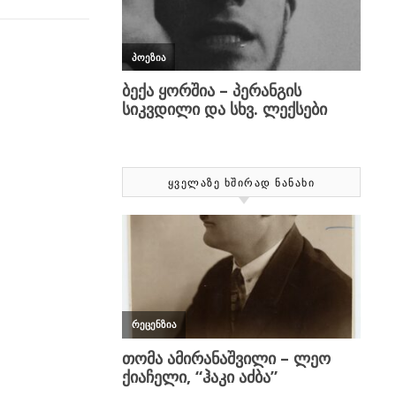
ᲧᲕᲔᲚᲐᲖᲔ ᲮᲨᲘᲠᲐᲓ ᲜᲐᲜᲐᲮᲘ