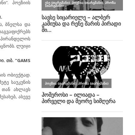
ნი”. პოეზიის
.
ს, ბნელსა და
დაგვაფიქრებს
 პირანდელოს
იცნობს. ლუიჯი
ი. თბ. “GAMS
ის ობიექტად.
ეტე საუკუნის
 თან ახლავს
სახებ, ასევე