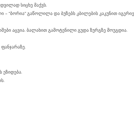
ამ­დ­ვი­ლად სიცხე მაქვს.
ი – “ბო­რია” გა­წო­ლი­ლა და ბუ­ზებს კბი­ლე­ბის კა­კუ­ნით იგ­ე­რი­ე
ე­ბი აც­ვია. ბა­ლა­ხით გა­მო­ტე­ნი­ლი გუ­და ზურ­გ­ზე მო­უგ­დია.
ფან­ჯა­რა­ზე.
ეზ­ი­დე­ბა.
ის.