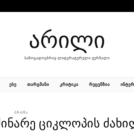
არილი
საზოგადოებრივ-ლიტერატურული ჟურნალი
ᲔᲡᲔ
ᲗᲐᲠᲒᲛᲐᲜᲘ
ᲙᲠᲘᲢᲘᲙᲐ
ᲠᲔᲪᲔᲜᲖᲘᲐ
ᲘᲜᲢᲔᲠ
ᲞᲠᲝᲖᲐ
მძინარე ციკლოპის ძახ