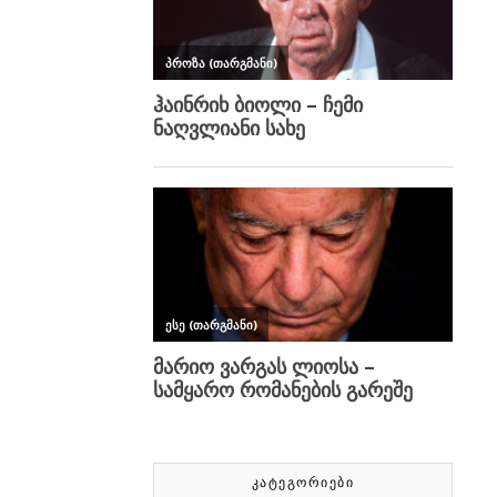
ᲙᲐᲢᲔᲒᲝᲠᲘᲔᲑᲘ