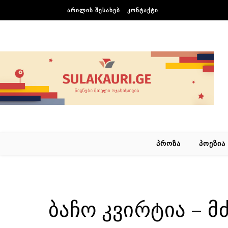
Skip to content
ᲐᲠᲘᲚᲘᲡ ᲨᲔᲡᲐᲮᲔᲑ
ᲙᲝᲜᲢᲐᲥᲢᲘ
ᲞᲠᲝᲖᲐ
ᲞᲝᲔᲖᲘᲐ
ბაჩო კვირტია – 