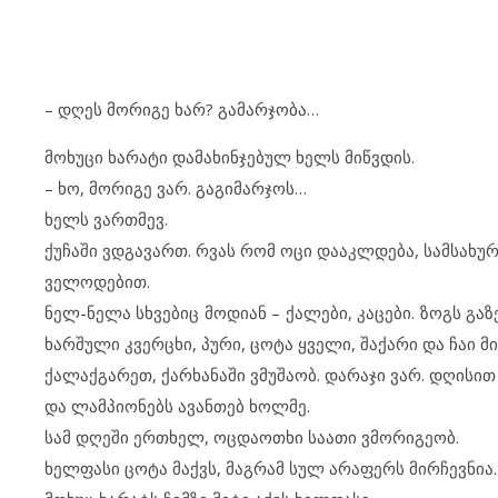
– დღეს მო­რი­გე ხარ? გა­მარ­ჯო­ბა…
მო­ხუ­ცი ხა­რა­ტი და­მა­ხინ­ჯე­ბულ ხელს მიწ­ვ­დის.
– ხო, მო­რი­გე ვარ. გა­გი­მარ­ჯოს…
ხელს ვარ­თ­მევ.
ქუ­ჩა­ში ვდგა­ვართ. რვას რომ ოცი და­აკ­ლ­დე­ბა, სამ­სა­ხუ­რი
ვე­ლო­დე­ბით.
ნელ-ნე­ლა სხვე­ბიც მო­დი­ან – ქა­ლე­ბი, კა­ცე­ბი. ზოგს გა­ზ
ხარ­შუ­ლი კვერ­ცხი, პუ­რი, ცო­ტა ყვე­ლი, შა­ქა­რი და ჩაი მი
ქა­ლაქ­გა­რეთ, ქარ­ხა­ნა­ში ვმუ­შა­ობ. და­რა­ჯი ვარ. დღი­ს
და ლამ­პი­ო­ნებს ავ­ან­თებ ხოლ­მე.
სამ დღე­ში ერთხელ, ოც­და­ოთხი სა­ა­თი ვმო­რი­გე­ობ.
ხელ­ფა­სი ცო­ტა მაქვს, მაგ­რამ სულ არ­ა­ფერს მირ­ჩევ­ნია.