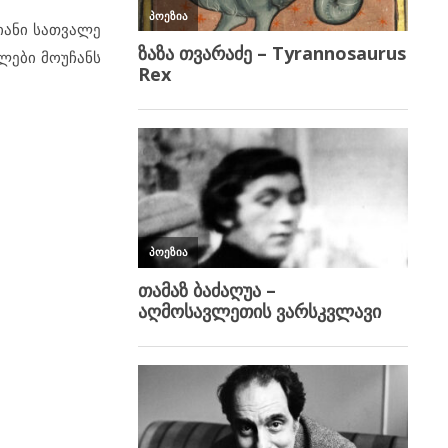
­ა­ნი სათ­ვა­ლე
ლე­ბი მო­უ­ჩანს