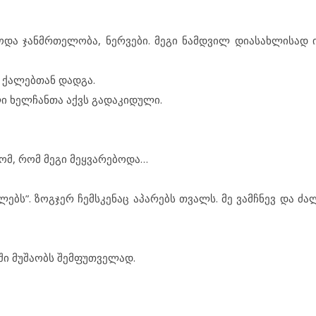
ა ჯან­მ­რ­თე­ლო­ბა, ნერ­ვე­ბი. მე­გი ნამ­დ­ვილ დი­ა­სახ­ლი­სად ი
ა ქა­ლებ­თან დად­გა.
ლი ხელ­ჩან­თა აქვს გა­და­კი­დუ­ლი.
­ტომ, რომ მე­გი მეყ­ვა­რე­ბო­და…
ბს”. ზოგ­ჯერ ჩემ­ს­კე­ნაც აპ­ა­რებს თვალს. მე ვამ­ჩ­ნევ და ძა­ლ
­ში მუ­შა­ობს შემ­ფუთ­ვე­ლად.