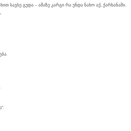
ხით სავ­სე გუ­და – ამ­ა­ზე კარ­გი რა უნ­და ნა­ხო აქ, ქარ­ხა­ნა­ში.
.
­ბა.
.
”.