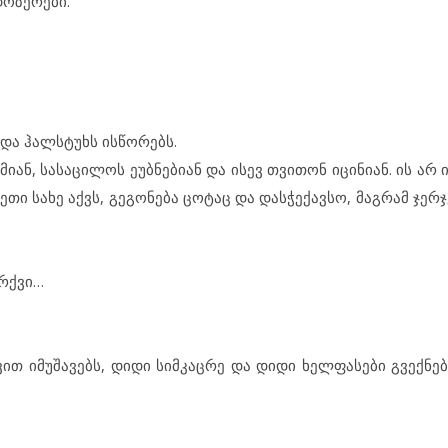
ო­ზე­რე­ბი.
ს და ჰალ­ს­ტუხს ის­წო­რებს.
­ი­მი­ან, სა­სა­ცი­ლოს ეუბ­ნე­ბი­ან და ის­ევ თვი­თონ იც­ი­ნი­ან. ის არ 
ის­ე­თი სა­ხე აქვს, გე­გო­ნე­ბა ცო­ტაც და დას­ჭე­ქავ­სო, მაგ­რამ ჯერ­
რ­ქ­ვი…
ით იმ­უ­შა­ვებს, დი­დი სიმ­კაც­რე და დი­დი ხელ­ფა­სე­ბი გვექ­ნე­ბ