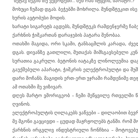
“ნე­ტავ მე­გის თუ ვე­ცო­დე­ბი… შენ რას იტყ­ვის, ხა­რა­ტო..?”
მო­ხუ­ცი ჩუ­მად დგას. ბე­ჭებ­ში მოხ­რი­ლა. მუნ­დ­შ­ტუ­კით ის
ხუ­რის ავ­ტო­ბუ­სი მო­დის.
ხა­რა­ტი სი­გა­რეტს აგ­დებს, მუნ­დ­შ­ტუკს რამ­დენ­ჯერ­მე ჩა­ბ
ქარ­ხ­ნის ჭიშ­კარ­თან და­რა­ჯე­ბის პა­ტა­რა შე­ნო­ბაა.
ოთ­ახ­ში მა­გი­და, ორი სკა­მი, ტან­საც­მ­ლის კა­რა­და, ძვე­
დგას. დი­ვან­ზე გათ­ლი­ლი, მუ­თა­ქას მიმ­ს­გავ­სე­ბუ­ლი კუ
სუ­რა­თია გაკ­რუ­ლი. ბე­ტო­ნის იატ­აკ­ზე ლი­ნო­ლე­უ­მია და­გ
გა­უქ­მე­ბუ­ლი აპ­ა­რა­ტი, ჭიშ­კ­რის ელ­ექ­ტ­რო­პულ­ტი და შ
და­რი მო­ჩანს. მა­გი­დის ერთ-ერთ უჯ­რა­ში რამ­დე­ნი­მე თეფ­
ამ ოთ­ახ­ში მე ვი­ზი­ვარ.
დღეს მარ­ტო ვმო­რი­გე­ობ – ჩე­მი მეწყ­ვი­ლე რთველ­ში წა
ღვი­ნოს.
ელ­ექ­ტ­რო­პულ­ტის ღი­ლა­კებს ვაწ­ვე­ბი – დი­ლა­ო­ბით ბევ­რი
მე მგო­ნი გავ­ცივ­დი – ცუ­დად მაჟ­რ­ჟო­ლებს ტან­ში. რომ მო
ქარ­ხ­ნის ირგ­ვ­ლივ ინ­დუს­ტ­რი­უ­ლი ჩონ­ჩხია – მო­ტო­ვე­ბუ­ლი