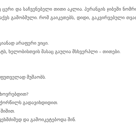
ე ცე­რი და საჩ­ვე­ნე­ბე­ლი თი­თი აკ­ლია. პე­რან­გის ჯი­ბე­ში ნომ­რი
 აქვს გა­მობ­მუ­ლი. რომ გა­ი­კე­თებს, დი­დი, გაკ­ვირ­ვე­ბუ­ლი თვა­
ი­ა­ნად არ­ა­ფე­რი ვი­ცი.
, ხე­ლო­ბის­თ­ვის მა­საც გა­უ­ღია მსხვერ­პ­ლი – თი­თე­ბი.
მ­ფუთ­ვე­ლად მუ­შა­ობს.
ცხოვ­რებ­დით?
ლ ქორ­წილს გა­და­ვიხ­დი­დით.
 ში­შით.
ხ­მ­ძი­მედ და გა­მო­ი­კე­ტე­ბო­და შინ.