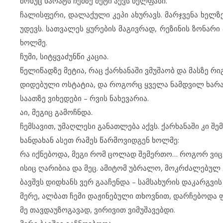
მო­ხუც ხა­რატს ჩემ­ზე მე­ტი აქვს ხელ­ფა­სი.
ჩა­ლის­ფე­რი, და­ლა­ქუ­ლი კე­პი ახ­უ­რავს. მარ­ჯ­ვე­ნა ხელ­ზ
უდ­ევს. სათ­ვა­ლეს ყუ­რე­ბის მა­გივ­რად, რე­ზი­ნის ზო­ნა­რი
ხოლ­მე.
ჩუ­მი, სიტყ­ვა­ძუნ­წი კა­ცია.
წე­ლი­წად­ზე მე­ტია, რაც ქარ­ხა­ნა­ში ვმუ­შა­ობ და მას­ზე რი­გ
დი­დე­ბუ­ლი ოს­ტა­ტია, და რო­გორც ყვე­ლა ნამ­დ­ვილ ხა­რატს
სა­ათ­ზე ვი­ხე­დე­ბი – რვის ნა­ხე­ვა­რია.
აი, მე­გიც გა­მოჩ­ნ­და.
ჩემ­სა­ვით, უმ­აღ­ლე­სი გა­ნათ­ლე­ბა აქვს. ქარ­ხა­ნა­ში კი შე
ხან­და­ხან ას­ეთ რა­მეს წარ­მო­ვიდ­გენ ხოლ­მე:
რა იქ­ნე­ბო­და, მე­გი რომ ცო­ლად შე­მერ­თო… რო­გორ ვი
ის­იც ღა­რი­ბია და მეც. ამ­ი­ტომ უბ­რა­ლო, მოკ­რ­ძა­ლე­ბუ
ბავშვს დიდ­ხანს ვერ გა­ა­ჩენ­და – სამ­სა­ხუ­რის და­კარ­გ­ვის
მე­რე, ალ­ბათ ჩე­მი და­ჟი­ნე­ბუ­ლი თხოვ­ნით, დარ­ჩე­ბო­და ფე
მე თავ­და­უ­ზო­გა­ვად, ვი­რი­ვით ვი­მუ­შა­ვებ­დი.