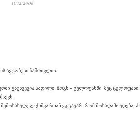
15/12/2008
ს ავ­ტო­ბუ­სი ჩა­მო­ივ­ლის.
ეთ­ში გა­უხ­ვე­ვია სა­დი­ლი, ზოგს – ცე­ლო­ფან­ში. მეც ცე­ლო­ფა­ნი 
­მაქვს.
ით შე­მო­სას­ვ­ლელ ჭიშ­კარ­თან ვდგა­ვარ. რომ მო­სა­ღა­მოვ­დე­ბა, 