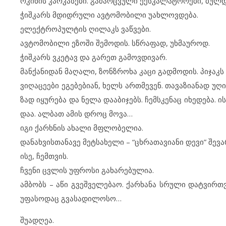
რკი­ნის კარ­კა­სე­ბი. გა­ძარ­ც­ვუ­ლი ექს­კა­ლა­ტო­რე­ბი, ბულ­დ
ჭიშ­კარს მდიდ­რუ­ლი ავ­ტო­მო­ბი­ლი უახ­ლოვ­დე­ბა.
ელ­ექ­ტ­რო­პულ­ტის ღი­ლაკს ვაწ­ვე­ბი.
ავ­ტო­მო­ბი­ლი ეზ­ო­ში შე­მო­დის. სწრა­ფად, უხ­მა­უ­როდ.
ჭიშ­კარს ვკე­ტავ და გა­რეთ გა­მოვ­დი­ვარ.
მან­ქა­ნი­დან მა­ღა­ლი, ზონ­ზ­რო­ხა კა­ცი გად­მო­დის. პი­ჯაკ
ვი­ღა­ცე­ე­ბი ეგ­ე­ბე­ბი­ან, ხელს ართ­მე­ვენ. თა­ვა­ზი­ა­ნად უღ
ზად იყ­უ­რე­ბა და ნე­ლა და­ა­ბი­ჯებს. ჩემ­ს­კე­ნაც იხ­ე­დე­ბა. 
დაა. ალ­ბათ ამ­ის დროც მო­ვა…
იგი ქარ­ხ­ნის ახ­ა­ლი მფლო­ბე­ლია.
და­ნახ­ვის­თა­ნა­ვე მეტ­სა­ხე­ლი – “ცხრა­თა­ვი­ა­ნი დე­ვი” შე­ვა
ისე, ჩემ­თ­ვის.
ჩვე­ნი ცვლის უფ­რო­სი გა­ხა­რე­ბუ­ლია.
ამ­ბობს – აწი გვეშ­ვე­ლე­ბაო. ქარ­ხა­ნა სრუ­ლი დატ­ვირ­თ­ვ
უფ­ა­სო­დაც გვა­სა­დი­ლო­სო…
შუ­ად­ღეა.