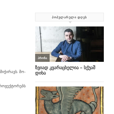
ᲞᲝᲞᲣᲚᲐᲠᲣᲚᲘ ᲓᲦᲔᲡ
მი­ჭი­რავს. მო­
პრო­ჟექ­ტო­რებს