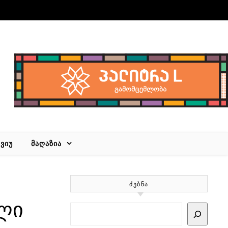
ᲕᲘᲣ
ᲛᲐᲦᲐᲖᲘᲐ
ᲫᲔᲑᲜᲐ
ილი
Search