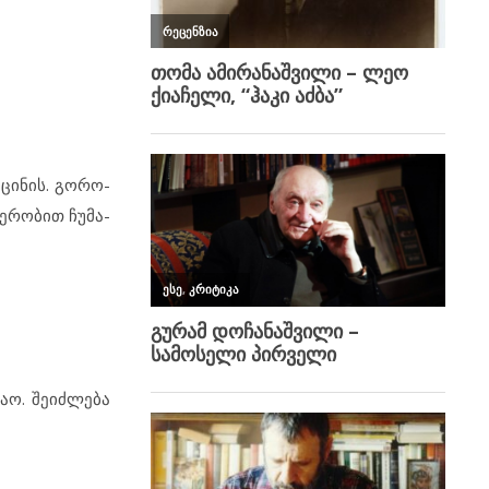
იც­ი­ნის. გო­რო­
ჯე­რო­ბით ჩუ­მა­
აო. შე­იძ­ლე­ბა