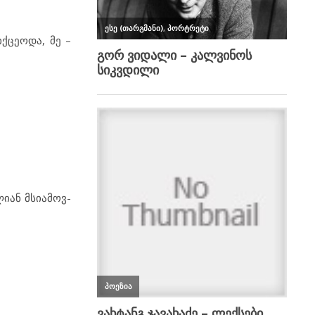
ქ­ცე­ო­და, მე –
ი­ან მსი­ა­მოვ­