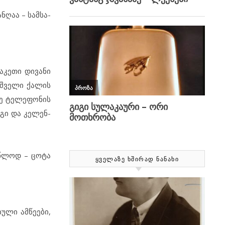
ნ­ღაა – სამ­სა­
­კე­თი დი­ვა­ნი
იშ­ვე­ლი ქა­ლის
­ზე ტე­ლე­ფო­ნის
ი­გი და კე­ლენ­
.
­წ­ლოდ – ცო­ტა
ᲧᲕᲔᲚᲐᲖᲔ ᲮᲨᲘᲠᲐᲓ ᲜᲐᲜᲐᲮᲘ
უ­ლი ამ­წე­ე­ბი,