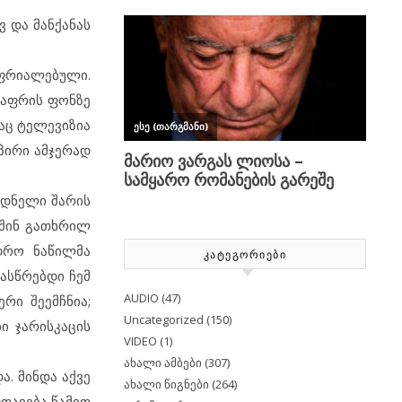
ვ და მანქანას
ოფრიალებული.
ლაფრის ფონზე
აც ტელევიზია
პირი ამჯერად
ოდნელი შარის
უშინ გათხრილ
დრო ნაწილმა
ᲙᲐᲢᲔᲒᲝᲠᲘᲔᲑᲘ
ასწრებდი ჩემ
AUDIO
(47)
რი შეემჩნია;
Uncategorized
(150)
ი ჯარისკაცის
VIDEO
(1)
ახალი ამბები
(307)
. მინდა აქვე
ახალი წიგნები
(264)
თავება წამით