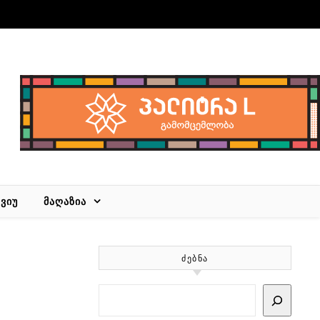
ᲕᲘᲣ
ᲛᲐᲦᲐᲖᲘᲐ
ᲫᲔᲑᲜᲐ
Search