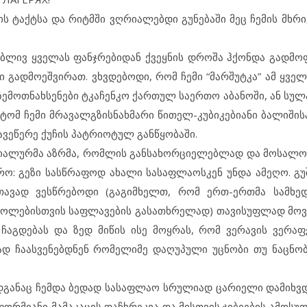
ის ტაქტსა და რიტმში ვღრიალებდი გუნებაში მეც ჩემის მხრი
ებლივ ყველას ფანჯრებიდან ქვეყნის დროშა ჰქონდა გადმ
ი გადმოეშვირათ. ვხვდებოდი, რომ ჩემი “მარშუტკა” ამ ყვე
ზემოთნახსენები ტკაჩენკო ქართულ საერთო აბანოში, ან სულ
იტომ ჩემი მრავალგზისნახმარი წითელ-კუბიკებიანი ბალიშის
ავეწერე ქუჩის პატრიოტულ განწყობაში.
ენიალურმა აზრმა, რომლის განსახორციელებლად და მოსალ
ო: გეზი სასწრაფოდ ახალი სასაფლაოსკენ უნდა ამეღო. გ
ავად ვესწრებოდი (გაგიმხელთ, რომ ერთ-ერთმა სამხე
ბრძოლებისთვის საფლავების გასათხრელად) თავისუფლად მოვ
ჩაგდებას და ზედ მიწის ისე მოყრას, რომ ვერავის ვერაფე
ვად ჩაასვენებდნენ რომელიმე დაღუპული უცნობი თუ ნაცნობ
ადგანაც ჩემდა ბედად სასაფლაო სრულიად ცარიელი დამიხვდა
რმიანი მამაკაცის დაჩხრეკვა და მისთვის ჯიბეების ამოსუფ