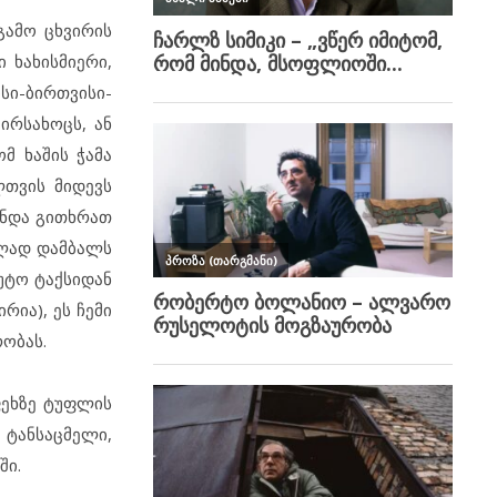
გამო ცხვირის
 ხახისმიერი,
სი-ბირთვისი-
ირსახოცს, ან
მ ხაშის ჭამა
ლთვის მიდევს
მინდა გითხრათ
მთლად დამბალს
რუტო ტაქსიდან
რია), ეს ჩემი
ობას.
ფეხზე ტუფლის
 ტანსაცმელი,
ში.