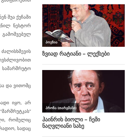
ენ შუა ქუჩაში
ღვნილ ნესტორ
ნ გამოშვებულ
ი ძალისხმევის
ივსძლივობით
ი სამარშრუტო
სა და ვითომც
ადი იყო, არ
 “მარშრუტკას”
ლი, რომელიც
რადიო, სადაც