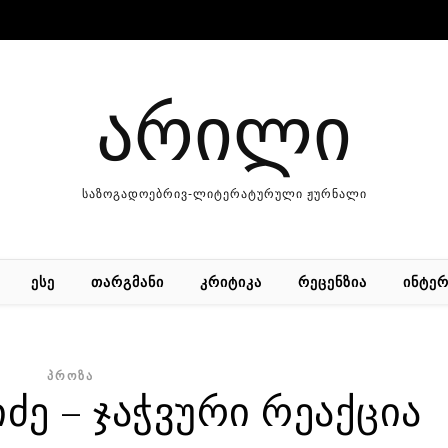
არილი
საზოგადოებრივ-ლიტერატურული ჟურნალი
ᲔᲡᲔ
ᲗᲐᲠᲒᲛᲐᲜᲘ
ᲙᲠᲘᲢᲘᲙᲐ
ᲠᲔᲪᲔᲜᲖᲘᲐ
ᲘᲜᲢᲔᲠ
ᲞᲠᲝᲖᲐ
ძე – ჯაჭვური რეაქცია