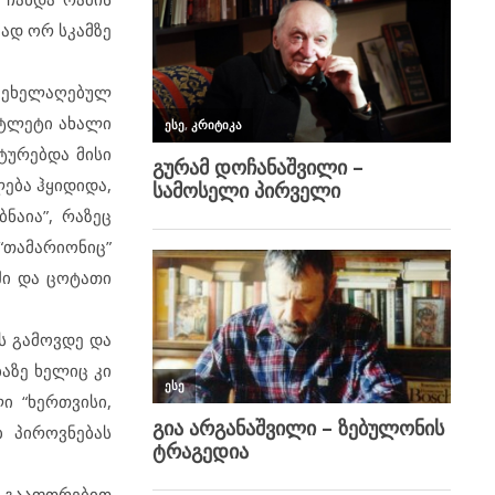
ად ორ სკამზე
ვზეხელაღებულ
ატლეტი ახალი
ტურებდა მისი
ება ჰყიდიდა,
ნაია”, რაზეც
თამარიონიც”
ში და ცოტათი
ოს გამოვდე და
აზე ხელიც კი
ი “ხერთვისი,
ბ პიროვნებას
ი გააფთრებით