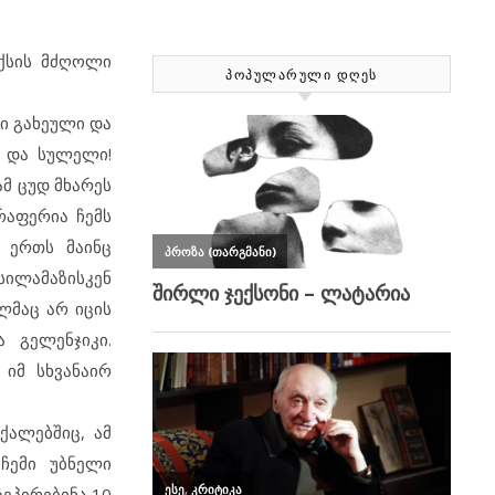
ქსის მძღოლი
ᲞᲝᲞᲣᲚᲐᲠᲣᲚᲘ ᲓᲦᲔᲡ
ლი გახეული და
ი და სულელი!
ამ ცუდ მხარეს
რაფერია ჩემს
, ერთს მაინც
სილამაზისკენ
ელმაც არ იცის
 გელენჯიკი.
იმ სხვანაირ
ქალებშიც, ამ
ჩემი უბნელი
ზეპირებინა 10