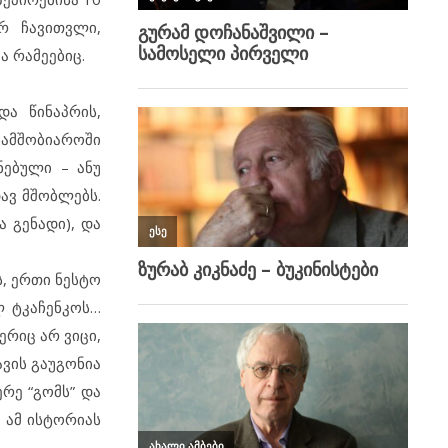
რ ჩავითვლი,
ა რამეებიც.
და წინაპრის,
 სამშობიაროში
ნებული – ანუ
დავ მშობლებს.
 გენადი), და
ს, ერთი ნესტო
ლ ტკაჩენკოს…
ერიც არ ვიცი,
ავის გაუგონია
რე “გომს” და
 ამ ისტორიას