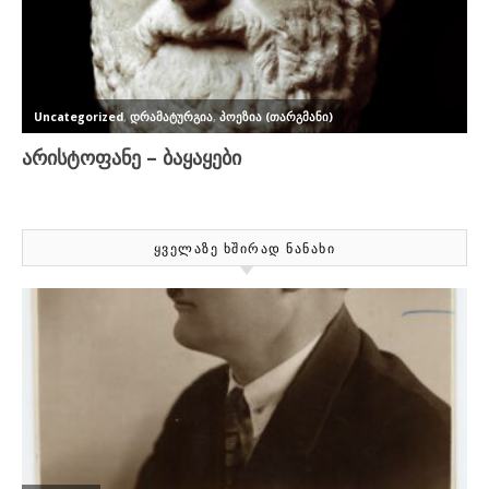
ᲧᲕᲔᲚᲐᲖᲔ ᲮᲨᲘᲠᲐᲓ ᲜᲐᲜᲐᲮᲘ