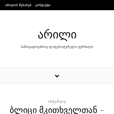
Skip to content
ᲐᲠᲘᲚᲘᲡ ᲨᲔᲡᲐᲮᲔᲑ
ᲙᲝᲜᲢᲐᲥᲢᲘ
არილი
საზოგადოებრივ-ლიტერატურული ჟურნალი
ᲘᲜᲢᲔᲠᲕᲘᲣ
ბლიცი მკითხველთან –