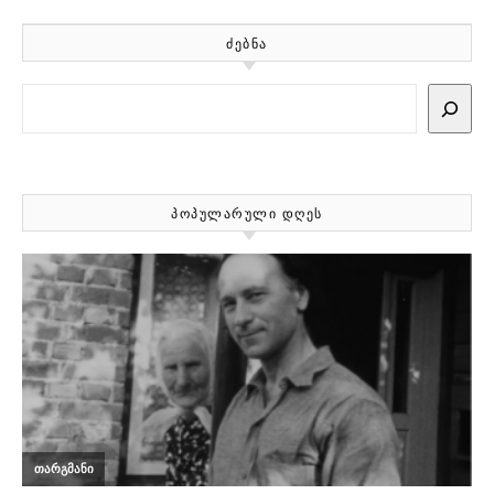
ᲫᲔᲑᲜᲐ
Search
ᲞᲝᲞᲣᲚᲐᲠᲣᲚᲘ ᲓᲦᲔᲡ