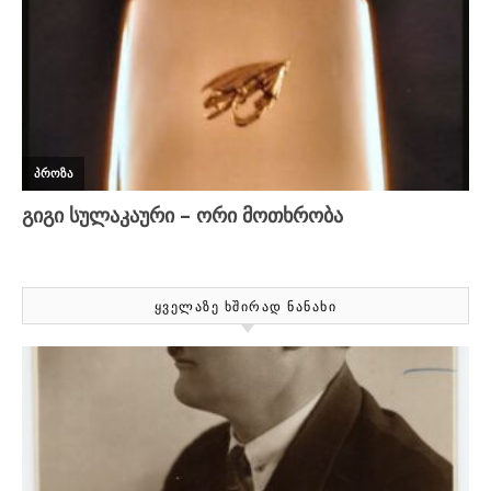
ᲧᲕᲔᲚᲐᲖᲔ ᲮᲨᲘᲠᲐᲓ ᲜᲐᲜᲐᲮᲘ