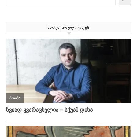
ᲞᲝᲞᲣᲚᲐᲠᲣᲚᲘ ᲓᲦᲔᲡ