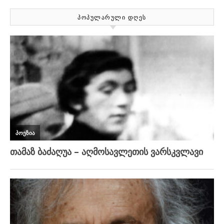
ᲞᲝᲞᲣᲚᲐᲠᲣᲚᲘ ᲓᲦᲔᲡ