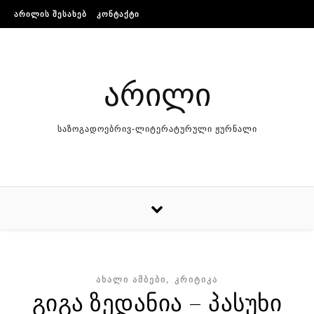
Skip to content
ᲐᲠᲘᲚᲘᲡ ᲨᲔᲡᲐᲮᲔᲑ
ᲙᲝᲜᲢᲐᲥᲢᲘ
არილი
საზოგადოებრივ-ლიტერატურული ჟურნალი
,
ᲐᲮᲐᲚᲘ ᲐᲛᲑᲔᲑᲘ
ᲙᲠᲘᲢᲘᲙᲐ
გიგა ზედანია – პასუხი