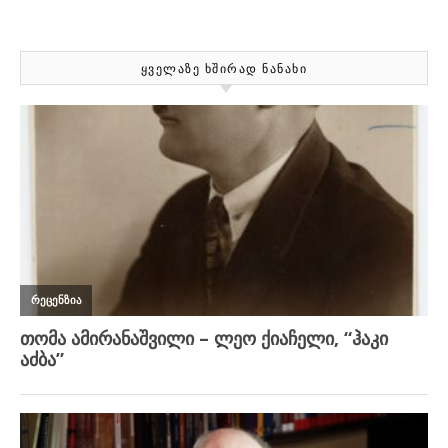
ᲧᲕᲔᲚᲐᲖᲔ ᲮᲨᲘᲠᲐᲓ ᲜᲐᲜᲐᲮᲘ