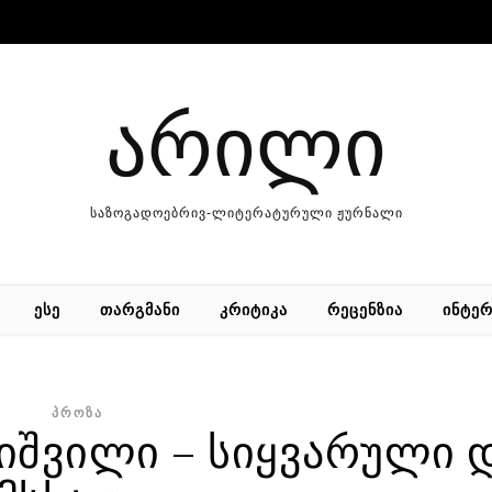
არილი
საზოგადოებრივ-ლიტერატურული ჟურნალი
ᲔᲡᲔ
ᲗᲐᲠᲒᲛᲐᲜᲘ
ᲙᲠᲘᲢᲘᲙᲐ
ᲠᲔᲪᲔᲜᲖᲘᲐ
ᲘᲜᲢᲔᲠ
ᲞᲠᲝᲖᲐ
შვილი – სიყვარული 