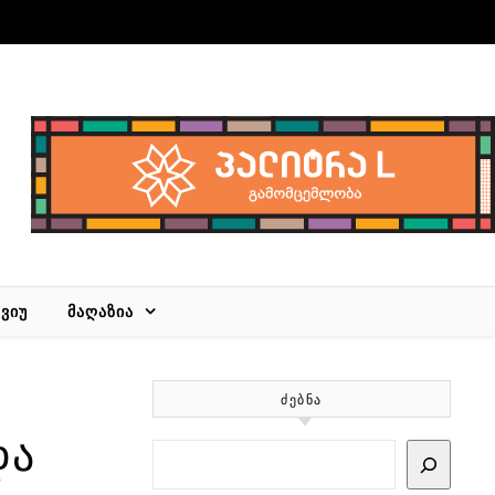
ᲕᲘᲣ
ᲛᲐᲦᲐᲖᲘᲐ
ᲫᲔᲑᲜᲐ
და
Search