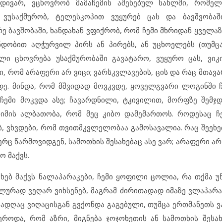
ივარ, ვცხოვრობ მამაჩემის აშენებულ სახლში, რომელი
უსაქმურობ, ტელესკოპით ვუყურებ ცას და ბავშვობაში
ე ბავშობაში, ხანდახან ვფიქრობ, რომ ჩემი მხრიდან ყველა
ნდობით აღჭურვილ პირს ან პირებს, ან უცხოელებს (თუმც
ლი ცხოვრება უსაქმურობაში გავატარო, ვუყურო ცას, ვიკ
, რომ არაფერი არ ვიცი; ვარსკვლავების, ცის და რაც მთავ
ვდე. მინდა, რომ მშვიდად მოვკვდე, ყოველგვარი ლოგინში 
აჩემი მოკვდა ასე; ჩავარდნილი, ტკივილით, მორფზე შემჯდ
ა იმის ალბათობა, რომ მეც კიბო დამემართოს. როდესაც 
ბ, ვხვდები, რომ თვითმკვლელობაა გამოსავალია. რაც შეეხე
ერც წარმოვიდგენ, სამოთხის შესახებაც ასე ვარ; არაფერი არ
ო მაქვს.
ხებ მაქვს ნალაპარაკები, ჩემი ყოფილი ცოლია, რა თქმა უნ
ალურად ვეღარ ვიხსენებ, მაგრამ ძირითადად იმაზე ვლაპარ
სადღაც ვიღაცისგან გვქონდა გაგებული, თუმცა ერთმანეთს ვ
ეროდა, რომ აზრი, მიგნება ჯოჯოხეთის ან სამოთხის შესახ