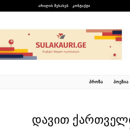
Skip to content
ᲐᲠᲘᲚᲘᲡ ᲨᲔᲡᲐᲮᲔᲑ
ᲙᲝᲜᲢᲐᲥᲢᲘ
ᲞᲠᲝᲖᲐ
ᲞᲝᲔᲖᲘᲐ
დავით ქართველი