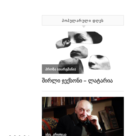
ᲞᲝᲞᲣᲚᲐᲠᲣᲚᲘ ᲓᲦᲔᲡ