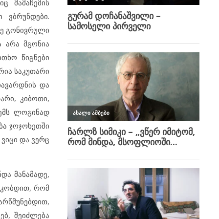
ც მამაჩემის
 ვბრუნდები.
ზე გონივრული
ა არა მგონია
ითხო წიგნები
არია საკუთარი
ჩავარდნის და
არი, კიბოთი,
ჩემს ლოგინად
ბა ჯოჯოხეთში
 ვიცი და ვერც
და მანამადე,
აკობდით, რომ
არწმუნებდით,
ებ, შეიძლება