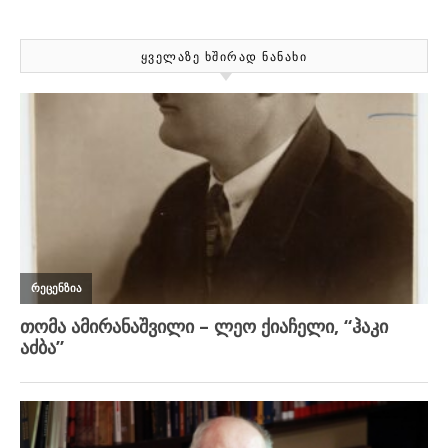
ᲧᲕᲔᲚᲐᲖᲔ ᲮᲨᲘᲠᲐᲓ ᲜᲐᲜᲐᲮᲘ