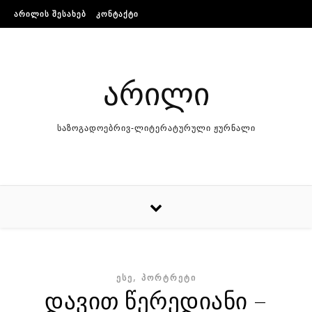
Skip to content
ᲐᲠᲘᲚᲘᲡ ᲨᲔᲡᲐᲮᲔᲑ
ᲙᲝᲜᲢᲐᲥᲢᲘ
არილი
საზოგადოებრივ-ლიტერატურული ჟურნალი
,
ᲔᲡᲔ
ᲞᲝᲠᲢᲠᲔᲢᲘ
დავით წერედიანი –