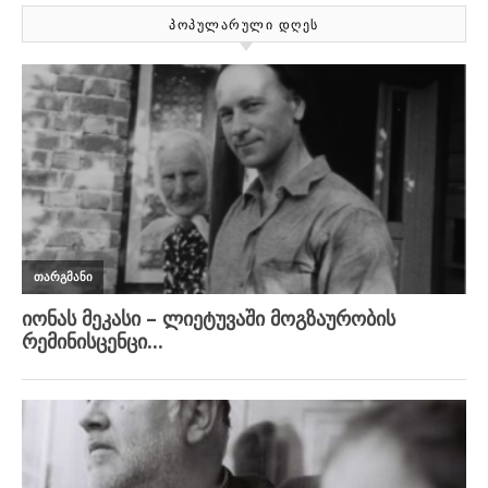
ᲞᲝᲞᲣᲚᲐᲠᲣᲚᲘ ᲓᲦᲔᲡ