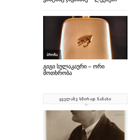
ᲧᲕᲔᲚᲐᲖᲔ ᲮᲨᲘᲠᲐᲓ ᲜᲐᲜᲐᲮᲘ