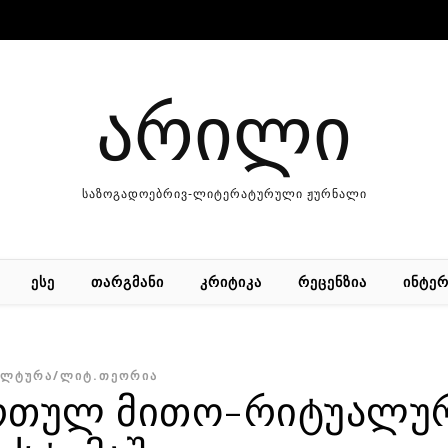
არილი
საზოგადოებრივ-ლიტერატურული ჟურნალი
ᲔᲡᲔ
ᲗᲐᲠᲒᲛᲐᲜᲘ
ᲙᲠᲘᲢᲘᲙᲐ
ᲠᲔᲪᲔᲜᲖᲘᲐ
ᲘᲜᲢᲔᲠ
ᲣᲚᲢᲣᲠᲐ/ᲚᲘᲢ.ᲗᲔᲝᲠᲘᲐ
ართულ მითო-რიტუალუ