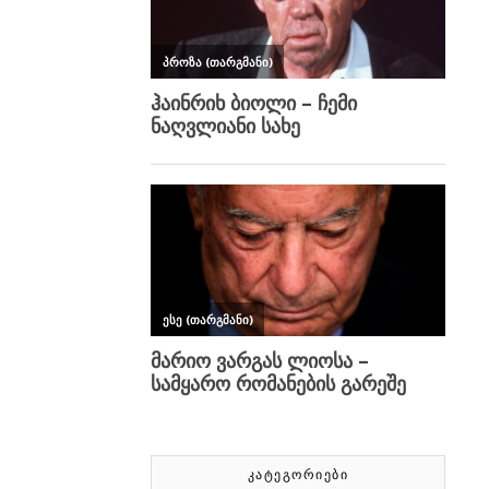
ᲙᲐᲢᲔᲒᲝᲠᲘᲔᲑᲘ