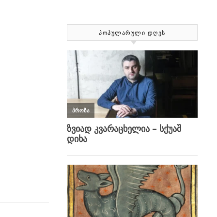
ᲞᲝᲞᲣᲚᲐᲠᲣᲚᲘ ᲓᲦᲔᲡ