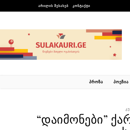
Skip to content
ᲐᲠᲘᲚᲘᲡ ᲨᲔᲡᲐᲮᲔᲑ
ᲙᲝᲜᲢᲐᲥᲢᲘ
ᲞᲠᲝᲖᲐ
ᲞᲝᲔᲖᲘᲐ
Კ
“დაიმონები” ქ