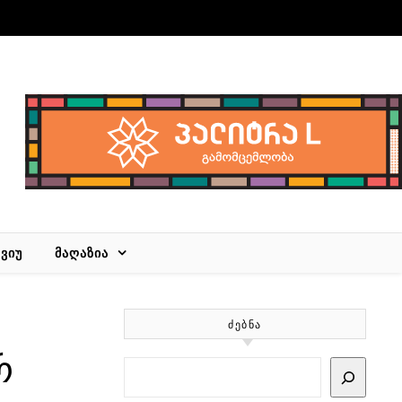
ᲕᲘᲣ
ᲛᲐᲦᲐᲖᲘᲐ
ᲫᲔᲑᲜᲐ
რ
Search