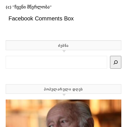
(c) “
ჩვენი მწერლობა“
Facebook Comments Box
ᲫᲔᲑᲜᲐ
Search
ᲞᲝᲞᲣᲚᲐᲠᲣᲚᲘ ᲓᲦᲔᲡ