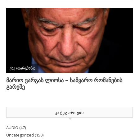
ᲙᲐᲢᲔᲒᲝᲠᲘᲔᲑᲘ
AUDIO
(47)
Uncategorized
(150)