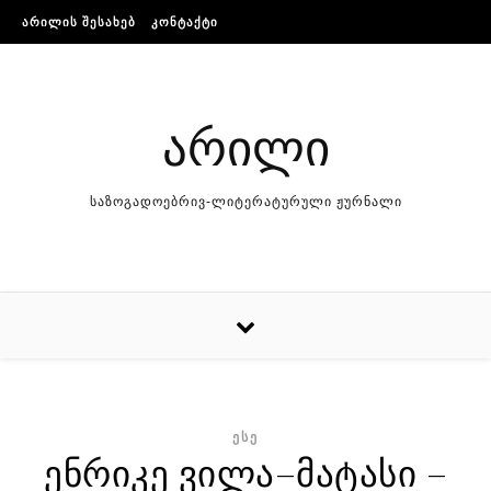
Skip to content
ᲐᲠᲘᲚᲘᲡ ᲨᲔᲡᲐᲮᲔᲑ
ᲙᲝᲜᲢᲐᲥᲢᲘ
არილი
საზოგადოებრივ-ლიტერატურული ჟურნალი
ᲔᲡᲔ
ენრიკე ვილა–მატასი –