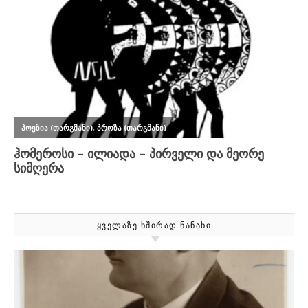
ᲧᲕᲔᲚᲐᲖᲔ ᲮᲨᲘᲠᲐᲓ ᲜᲐᲜᲐᲮᲘ