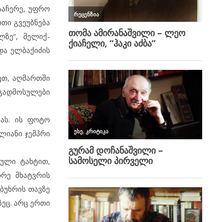
ააჩერე, უფრო
რთი გვეუბნება
ლზე”, მელიქ-
და ელბაქიძის
ვთ, აღმართში
 გადმოსულები
ას. ის ფოტო
ლიანი ჯემპრი
ბული ტახტით,
რე მხატვრის
ბუხრის თავზე
ზეც. არც ერთი