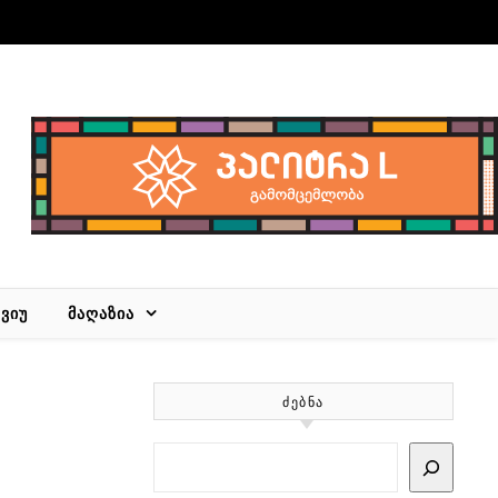
ᲕᲘᲣ
ᲛᲐᲦᲐᲖᲘᲐ
ᲫᲔᲑᲜᲐ
Search