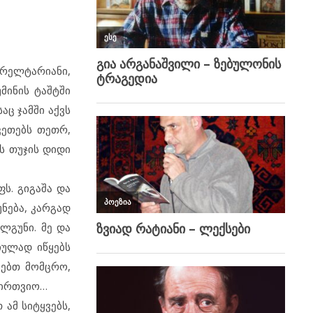
ჭრელტარიანი,
მინის ტაშტში
აც ჯამში აქვს
კეთებს თეთრ,
ს თუჯის დიდი
ს. გიგაშა და
უნება, კარგად
ლგუნი. მე და
იულად იწყებს
სებთ მომცრო,
იირთვიო…
ამ სიტყვებს,