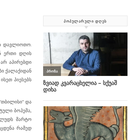
ᲞᲝᲞᲣᲚᲐᲠᲣᲚᲘ ᲓᲦᲔᲡ
დი დავლიოთო.
ნ ერთი დღის
 არ აპირებდი
ბი ქალაქიდან
ისეთ პიესებს
“თბილისი” და
ტული ბოჰემა,
 ლუდს მარტო
აცდენა რამედ