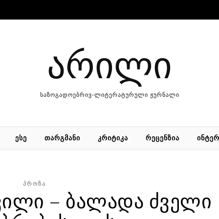
არილი
საზოგადოებრივ-ლიტერატურული ჟურნალი
ᲔᲡᲔ
ᲗᲐᲠᲒᲛᲐᲜᲘ
ᲙᲠᲘᲢᲘᲙᲐ
ᲠᲔᲪᲔᲜᲖᲘᲐ
ᲘᲜᲢᲔᲠ
ᲞᲠᲝᲖᲐ
ვილი – ბალადა ძველი