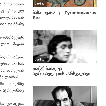
ა ბიოგრაფია
თ გეოგრაფიულ
მწერლობასთან
ივი და მწარე
ლაპარაკებენ,
ფილაო… მაგათ
რად მეუბნება,
ტრიან კათხას
ბა. ბაადურას
ება ლიოხას…
ი, ხის სკამზე
თ სტრიქონსაც
პალტო აცვია,