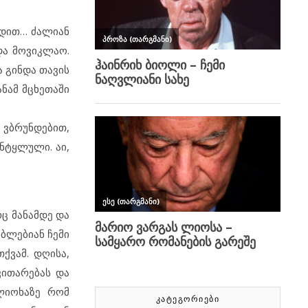
ამდით… ძალიან
და მოვიკლაო.
 გინდა თავის
ანამ მცხეთაში
ვბრუნდებით,
ნტყლული. აი,
რც მანამდე და
იბლებიან ჩემი
ქვამ. დღისა,
ვითარებას და
 ლიოხაზე რომ
ᲙᲐᲢᲔᲒᲝᲠᲘᲔᲑᲘ