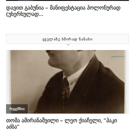
ᲧᲕᲔᲚᲐᲖᲔ ᲮᲨᲘᲠᲐᲓ ᲜᲐᲜᲐᲮᲘ