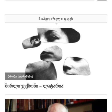
ᲞᲝᲞᲣᲚᲐᲠᲣᲚᲘ ᲓᲦᲔᲡ