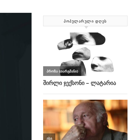
ᲞᲝᲞᲣᲚᲐᲠᲣᲚᲘ ᲓᲦᲔᲡ