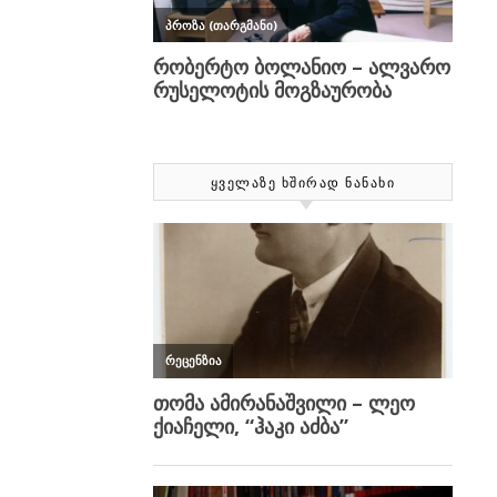
ᲧᲕᲔᲚᲐᲖᲔ ᲮᲨᲘᲠᲐᲓ ᲜᲐᲜᲐᲮᲘ