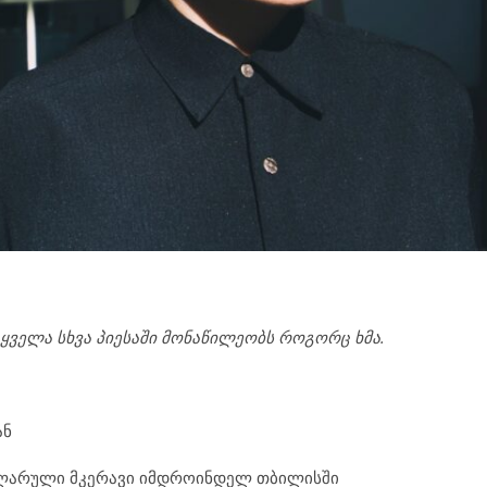
ყველა
სხვა
პიესაში
მონაწილეობს
როგორც ხმა.
ან
პულარული მკერავი იმდროინდელ თბილისში