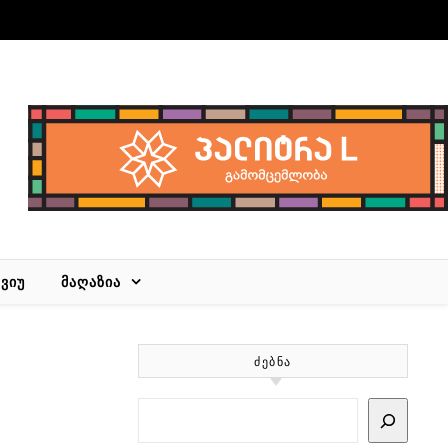
ᲕᲘᲣ
ᲛᲐᲦᲐᲖᲘᲐ
ᲫᲔᲑᲜᲐ
Search