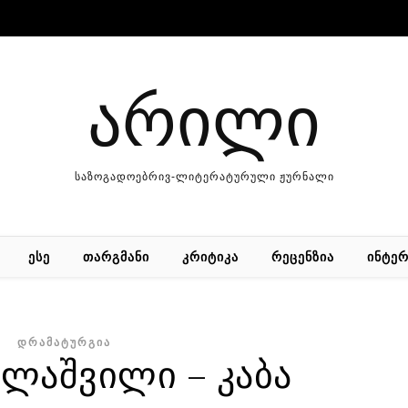
არილი
საზოგადოებრივ-ლიტერატურული ჟურნალი
ᲔᲡᲔ
ᲗᲐᲠᲒᲛᲐᲜᲘ
ᲙᲠᲘᲢᲘᲙᲐ
ᲠᲔᲪᲔᲜᲖᲘᲐ
ᲘᲜᲢᲔᲠ
ᲓᲠᲐᲛᲐᲢᲣᲠᲒᲘᲐ
ელაშვილი – კაბა