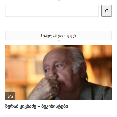
Search
ᲞᲝᲞᲣᲚᲐᲠᲣᲚᲘ ᲓᲦᲔᲡ