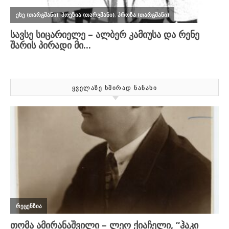
ᲧᲕᲔᲚᲐᲖᲔ ᲮᲨᲘᲠᲐᲓ ᲜᲐᲜᲐᲮᲘ