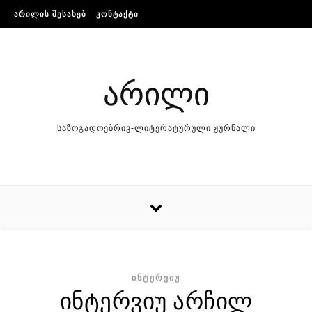
Skip to content
ᲐᲠᲘᲚᲘᲡ ᲨᲔᲡᲐᲮᲔᲑ
ᲙᲝᲜᲢᲐᲥᲢᲘ
არილი
საზოგადოებრივ-ლიტერატურული ჟურნალი
ᲘᲜᲢᲔᲠᲕᲘᲣ
ინტერვიუ არჩილ