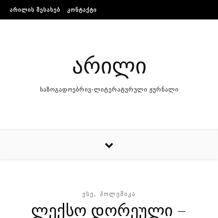
Skip to content
ᲐᲠᲘᲚᲘᲡ ᲨᲔᲡᲐᲮᲔᲑ
ᲙᲝᲜᲢᲐᲥᲢᲘ
არილი
საზოგადოებრივ-ლიტერატურული ჟურნალი
,
ᲔᲡᲔ
ᲞᲝᲚᲔᲛᲘᲙᲐ
ლექსო დორეული –