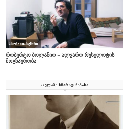
ᲧᲕᲔᲚᲐᲖᲔ ᲮᲨᲘᲠᲐᲓ ᲜᲐᲜᲐᲮᲘ