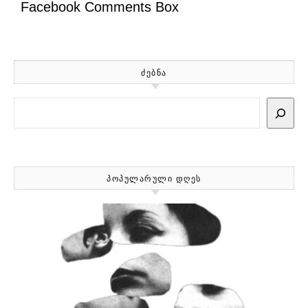
Facebook Comments Box
ᲫᲔᲑᲜᲐ
Search
ᲞᲝᲞᲣᲚᲐᲠᲣᲚᲘ ᲓᲦᲔᲡ