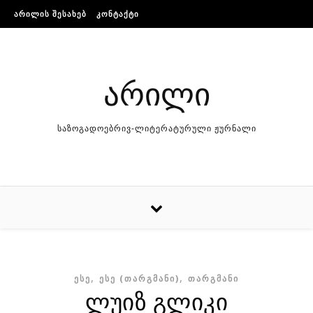
Skip to content
ᲐᲠᲘᲚᲘᲡ ᲨᲔᲡᲐᲮᲔᲑ
ᲙᲝᲜᲢᲐᲥᲢᲘ
არილი
საზოგადოებრივ-ლიტერატურული ჟურნალი
,
,
ᲔᲡᲔ
ᲔᲡᲔ (ᲗᲐᲠᲒᲛᲐᲜᲘ)
ᲗᲐᲠᲒᲛᲐᲜᲘ
ლუიზ გლიკი