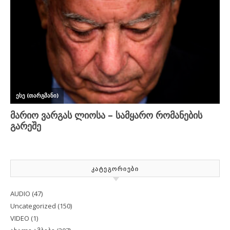
ᲙᲐᲢᲔᲒᲝᲠᲘᲔᲑᲘ
AUDIO
(47)
Uncategorized
(150)
VIDEO
(1)