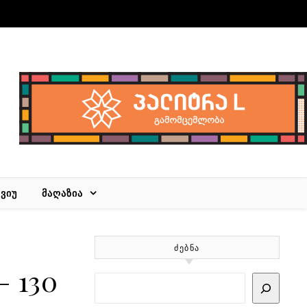
ᲕᲘᲣ
ᲛᲐᲦᲐᲖᲘᲐ
ᲫᲔᲑᲜᲐ
 130
Search