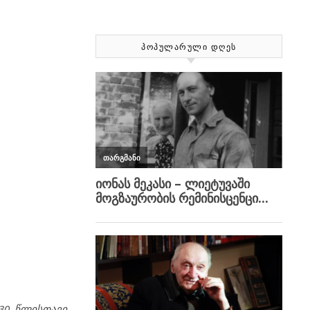
ᲞᲝᲞᲣᲚᲐᲠᲣᲚᲘ ᲓᲦᲔᲡ
30 წლისთავი,