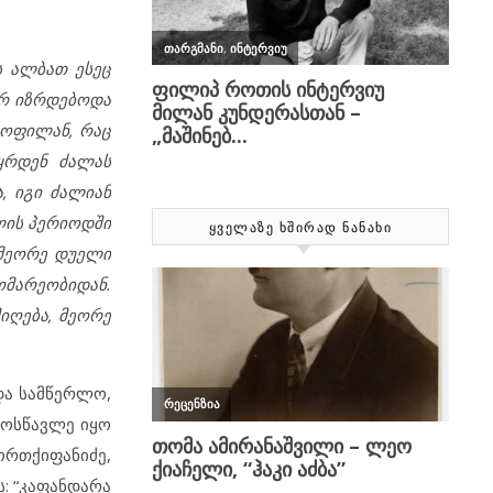
ს ალბათ ესეც
არ იზრდებოდა
ყოფილან, რაც
აყრდენ ძალას
, იგი ძალიან
ლის პერიოდში
ᲧᲕᲔᲚᲐᲖᲔ ᲮᲨᲘᲠᲐᲓ ᲜᲐᲜᲐᲮᲘ
 მეორე დუელი
ომარეობიდან.
იღება, მეორე
და სამწერლო,
 მოსწავლე იყო
ორთქიფანიძე,
ს
:
“კაფანდარა