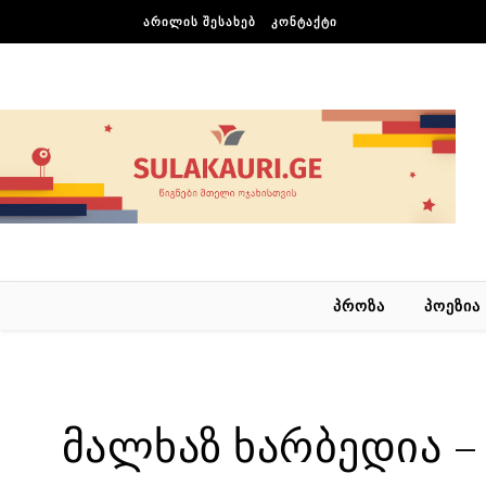
Skip to content
ᲐᲠᲘᲚᲘᲡ ᲨᲔᲡᲐᲮᲔᲑ
ᲙᲝᲜᲢᲐᲥᲢᲘ
ᲞᲠᲝᲖᲐ
ᲞᲝᲔᲖᲘᲐ
მალხაზ ხარბედია –