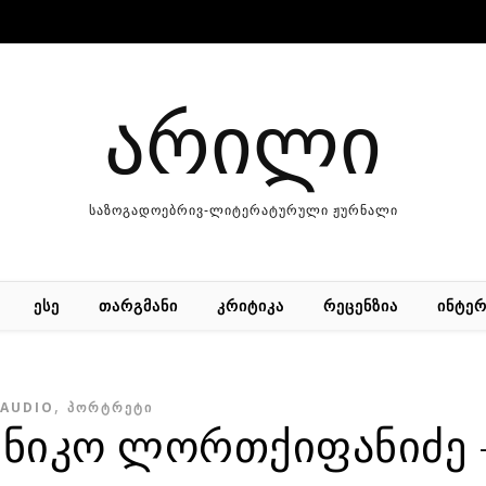
არილი
საზოგადოებრივ-ლიტერატურული ჟურნალი
ᲔᲡᲔ
ᲗᲐᲠᲒᲛᲐᲜᲘ
ᲙᲠᲘᲢᲘᲙᲐ
ᲠᲔᲪᲔᲜᲖᲘᲐ
ᲘᲜᲢᲔᲠ
,
AUDIO
ᲞᲝᲠᲢᲠᲔᲢᲘ
 ნიკო ლორთქიფანიძე –