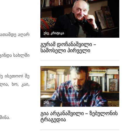
აათამდე აღარ
 გინდა სახლში
შე ისეთოო! შე
ია, ხო, კაი,
მინა.