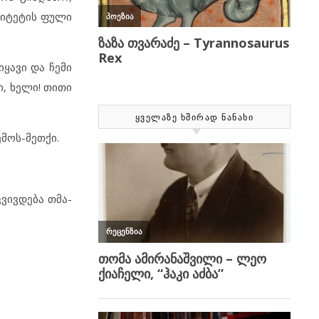
სიტეტის ფული
იყავი და ჩემი
ი, ხელი! თითი
ᲧᲕᲔᲚᲐᲖᲔ ᲮᲨᲘᲠᲐᲓ ᲜᲐᲜᲐᲮᲘ
ემოს-მეთქი.
ვივდება თმა-