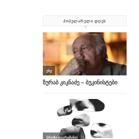
ᲞᲝᲞᲣᲚᲐᲠᲣᲚᲘ ᲓᲦᲔᲡ