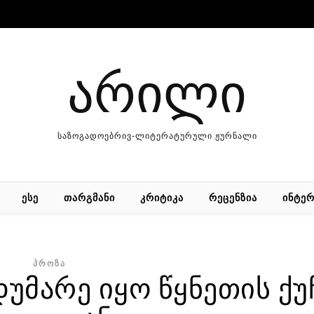
არილი
საზოგადოებრივ-ლიტერატურული ჟურნალი
ᲔᲡᲔ
ᲗᲐᲠᲒᲛᲐᲜᲘ
ᲙᲠᲘᲢᲘᲙᲐ
ᲠᲔᲪᲔᲜᲖᲘᲐ
ᲘᲜᲢᲔᲠ
ᲞᲠᲝᲖᲐ
დუმარე იყო წყნეთის ქუ