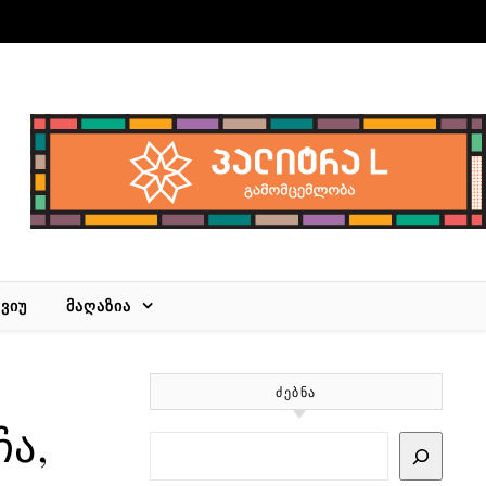
ᲕᲘᲣ
ᲛᲐᲦᲐᲖᲘᲐ
ᲫᲔᲑᲜᲐ
ჩა,
Search