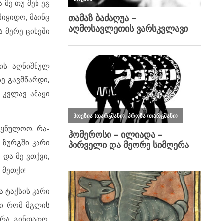
 მე თუ შენ ეგ
მიყიდო, მაინც
ა მერე ციხეში
რის აღნიშნულ
სე გავმწარდი,
 კვლავ ამაყი
ტყნულოო. რა-
, ზურგში კარი
 და მე ვთქვი,
-მეთქი!
ა ტაქსის კარი
ლი რომ მგლის
ნ რა გინდათო,