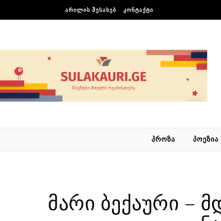
Skip to content
ᲐᲠᲘᲚᲘᲡ ᲨᲔᲡᲐᲮᲔᲑ
ᲙᲝᲜᲢᲐᲥᲢᲘ
ᲞᲠᲝᲖᲐ
ᲞᲝᲔᲖᲘᲐ
მარი ბექაური – მ