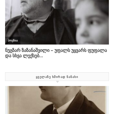
ᲧᲕᲔᲚᲐᲖᲔ ᲮᲨᲘᲠᲐᲓ ᲜᲐᲜᲐᲮᲘ