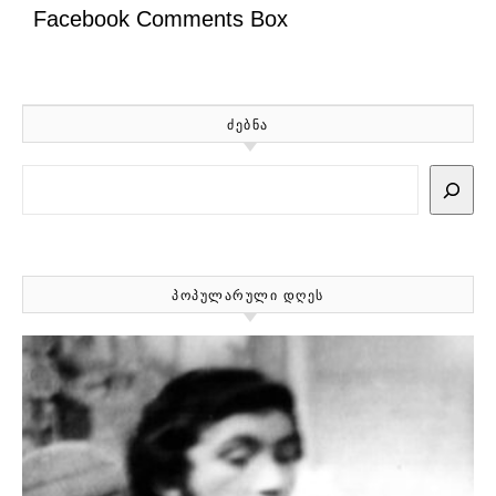
Facebook Comments Box
ᲫᲔᲑᲜᲐ
Search
ᲞᲝᲞᲣᲚᲐᲠᲣᲚᲘ ᲓᲦᲔᲡ