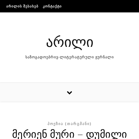
Skip to content
ᲐᲠᲘᲚᲘᲡ ᲨᲔᲡᲐᲮᲔᲑ
ᲙᲝᲜᲢᲐᲥᲢᲘ
არილი
საზოგადოებრივ-ლიტერატურული ჟურნალი
ᲞᲝᲔᲖᲘᲐ (ᲗᲐᲠᲒᲛᲐᲜᲘ)
მერიენ მური – დუმილი