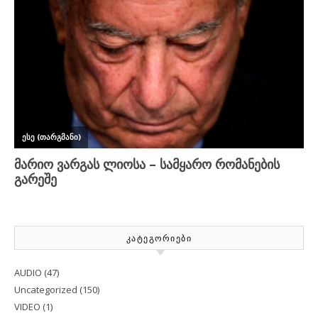
ᲙᲐᲢᲔᲒᲝᲠᲘᲔᲑᲘ
AUDIO
(47)
Uncategorized
(150)
VIDEO
(1)