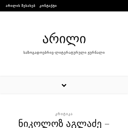
Skip to content
ᲐᲠᲘᲚᲘᲡ ᲨᲔᲡᲐᲮᲔᲑ
ᲙᲝᲜᲢᲐᲥᲢᲘ
არილი
საზოგადოებრივ-ლიტერატურული ჟურნალი
ᲙᲠᲘᲢᲘᲙᲐ
ნიკოლოზ აგლაძე –