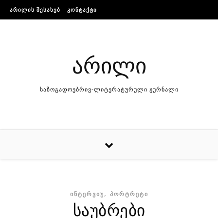
Skip to content
ᲐᲠᲘᲚᲘᲡ ᲨᲔᲡᲐᲮᲔᲑ
ᲙᲝᲜᲢᲐᲥᲢᲘ
არილი
საზოგადოებრივ-ლიტერატურული ჟურნალი
,
ᲘᲜᲢᲔᲠᲕᲘᲣ
ᲞᲝᲠᲢᲠᲔᲢᲘ
საუბრები