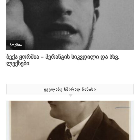
ᲧᲕᲔᲚᲐᲖᲔ ᲮᲨᲘᲠᲐᲓ ᲜᲐᲜᲐᲮᲘ