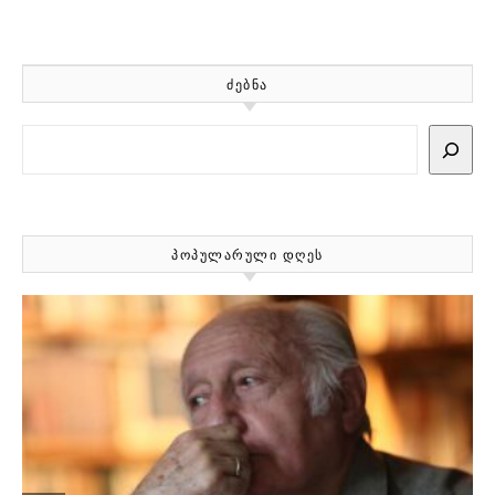
ᲫᲔᲑᲜᲐ
Search
ᲞᲝᲞᲣᲚᲐᲠᲣᲚᲘ ᲓᲦᲔᲡ