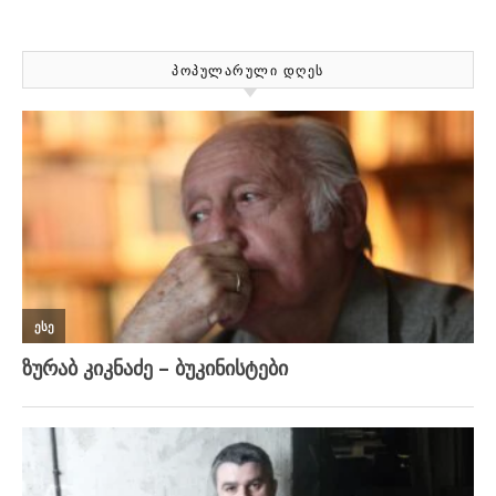
ᲞᲝᲞᲣᲚᲐᲠᲣᲚᲘ ᲓᲦᲔᲡ