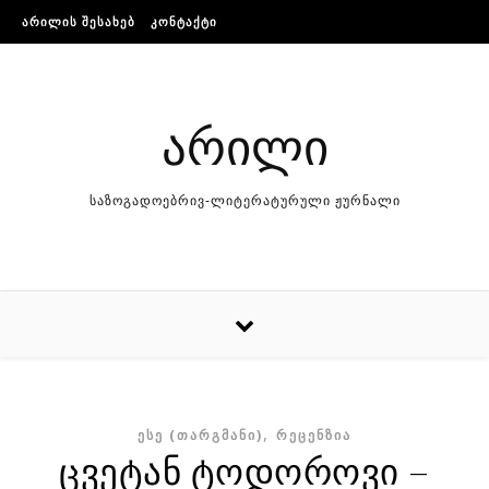
Skip to content
ᲐᲠᲘᲚᲘᲡ ᲨᲔᲡᲐᲮᲔᲑ
ᲙᲝᲜᲢᲐᲥᲢᲘ
არილი
საზოგადოებრივ-ლიტერატურული ჟურნალი
,
ᲔᲡᲔ (ᲗᲐᲠᲒᲛᲐᲜᲘ)
ᲠᲔᲪᲔᲜᲖᲘᲐ
ცვეტან ტოდოროვი –