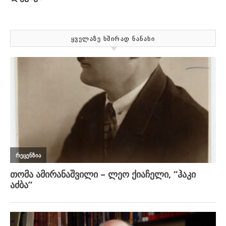
ᲧᲕᲔᲚᲐᲖᲔ ᲮᲨᲘᲠᲐᲓ ᲜᲐᲜᲐᲮᲘ