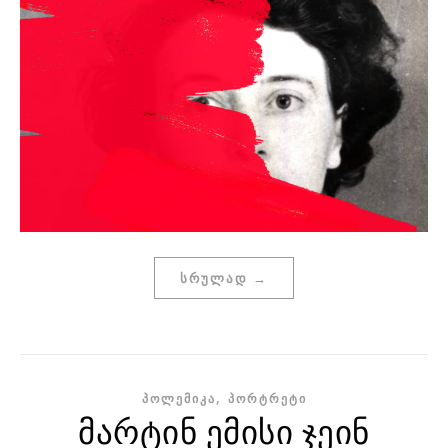
ᲡᲠᲣᲚᲐᲓ →
,
ᲞᲝᲚᲔᲛᲘᲙᲐ
ᲞᲝᲠᲢᲠᲔᲢᲘ
მარტინ ემისი ჯეინ