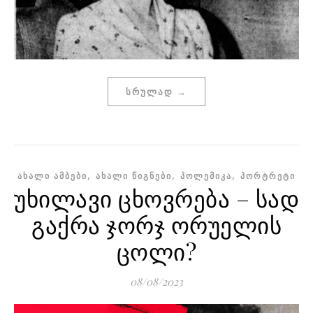
ᲡᲠᲣᲚᲐᲓ →
,
,
,
ᲐᲮᲐᲚᲘ ᲐᲛᲑᲔᲑᲘ
ᲐᲮᲐᲚᲘ ᲬᲘᲒᲜᲔᲑᲘ
ᲞᲝᲚᲔᲛᲘᲙᲐ
ᲞᲝᲠᲢᲠᲔᲢᲘ
უხილავი ცხოვრება – სად
გაქრა ჯორჯ ორუელის
ცოლი?
08/08/2023