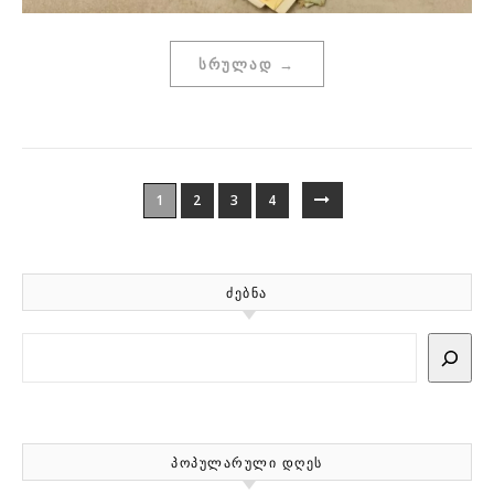
ᲡᲠᲣᲚᲐᲓ →
1
2
3
4
ᲫᲔᲑᲜᲐ
Search
ᲞᲝᲞᲣᲚᲐᲠᲣᲚᲘ ᲓᲦᲔᲡ