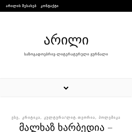
Skip to content
ᲐᲠᲘᲚᲘᲡ ᲨᲔᲡᲐᲮᲔᲑ
ᲙᲝᲜᲢᲐᲥᲢᲘ
არილი
საზოგადოებრივ-ლიტერატურული ჟურნალი
,
,
,
ᲔᲡᲔ
ᲙᲠᲘᲢᲘᲙᲐ
ᲙᲣᲚᲢᲣᲠᲐ/ᲚᲘᲢ.ᲗᲔᲝᲠᲘᲐ
ᲞᲝᲚᲔᲛᲘᲙᲐ
მალხაზ ხარბედია –