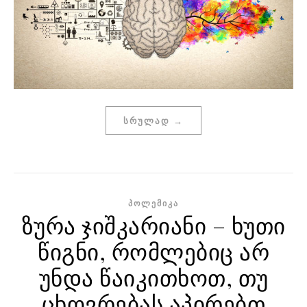
ᲡᲠᲣᲚᲐᲓ →
ᲞᲝᲚᲔᲛᲘᲙᲐ
ზურა ჯიშკარიანი – ხუთი
წიგნი, რომლებიც არ
უნდა წაიკითხოთ, თუ
ცხოვრებას აპირებთ