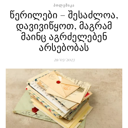
ᲞᲝᲚᲔᲛᲘᲙᲐ
წერილები – შესაძლოა,
დავივიწყოთ, მაგრამ
მაინც აგრძელებენ
არსებობას
29/03/2023