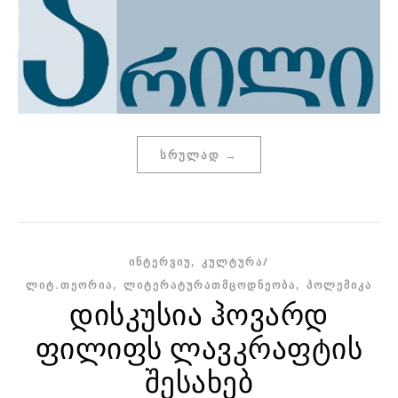
ᲡᲠᲣᲚᲐᲓ →
,
ᲘᲜᲢᲔᲠᲕᲘᲣ
ᲙᲣᲚᲢᲣᲠᲐ/
,
,
ᲚᲘᲢ.ᲗᲔᲝᲠᲘᲐ
ᲚᲘᲢᲔᲠᲐᲢᲣᲠᲐᲗᲛᲪᲝᲓᲜᲔᲝᲑᲐ
ᲞᲝᲚᲔᲛᲘᲙᲐ
დისკუსია ჰოვარდ
ფილიფს ლავკრაფტის
შესახებ