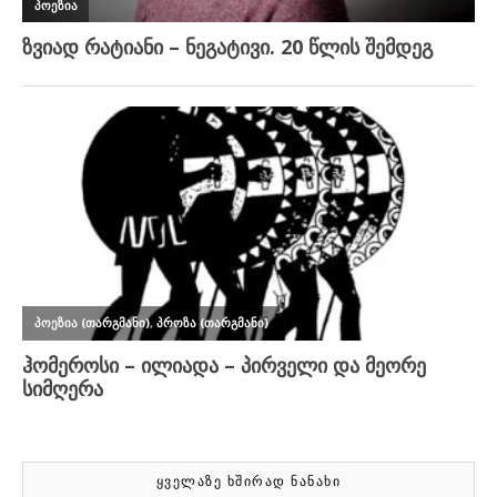
ᲧᲕᲔᲚᲐᲖᲔ ᲮᲨᲘᲠᲐᲓ ᲜᲐᲜᲐᲮᲘ