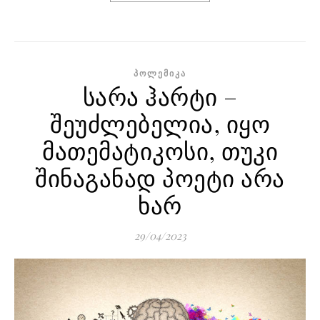
ᲞᲝᲚᲔᲛᲘᲙᲐ
სარა ჰარტი –
შეუძლებელია, იყო
მათემატიკოსი, თუკი
შინაგანად პოეტი არა
ხარ
29/04/2023