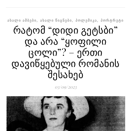
,
,
,
ᲐᲮᲐᲚᲘ ᲐᲛᲑᲔᲑᲘ
ᲐᲮᲐᲚᲘ ᲬᲘᲒᲜᲔᲑᲘ
ᲞᲝᲚᲔᲛᲘᲙᲐ
ᲞᲝᲠᲢᲠᲔᲢᲘ
რატომ “დიდი გეტსბი”
და არა “ყოფილი
ცოლი”? – ერთი
დავიწყებული რომანის
შესახებ
03/09/2023