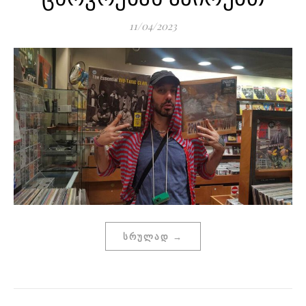
11/04/2023
ᲡᲠᲣᲚᲐᲓ →