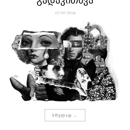
13/01/2024
ᲡᲠᲣᲚᲐᲓ →