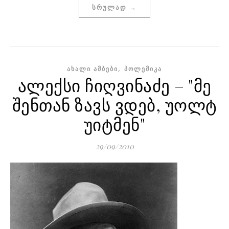
ᲡᲠᲣᲚᲐᲓ →
,
ᲐᲮᲐᲚᲘ ᲐᲛᲑᲔᲑᲘ
ᲞᲝᲚᲔᲛᲘᲙᲐ
ალექსი ჩიღვინაძე – "მე
შენთან ზავს ვდებ, უოლტ
უიტმენ"
29/09/2010