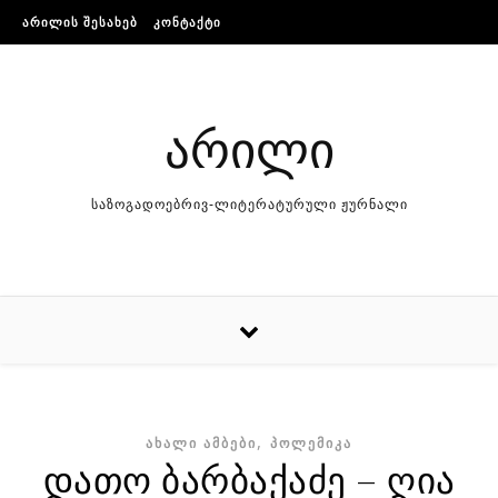
Skip to content
ᲐᲠᲘᲚᲘᲡ ᲨᲔᲡᲐᲮᲔᲑ
ᲙᲝᲜᲢᲐᲥᲢᲘ
არილი
საზოგადოებრივ-ლიტერატურული ჟურნალი
,
ᲐᲮᲐᲚᲘ ᲐᲛᲑᲔᲑᲘ
ᲞᲝᲚᲔᲛᲘᲙᲐ
დათო ბარბაქაძე – ღია