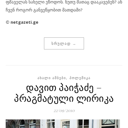
ფშაველას სახელი ეწოდოს. ნუთუ მათაც დააკავებენ? ან
ჩვენ როგორ განვეწყობით მათდამი?
© netgazeti.ge
ᲡᲠᲣᲚᲐᲓ →
,
ᲐᲮᲐᲚᲘ ᲐᲛᲑᲔᲑᲘ
ᲞᲝᲚᲔᲛᲘᲙᲐ
დავით პაიჭაძე –
პრაგმატული ლირიკა
22/09/2010