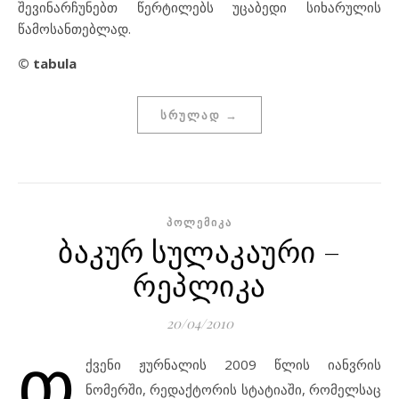
შევინარჩუნებთ წერტილებს უცაბედი სიხარულის
წამოსანთებლად.
© tabula
ᲡᲠᲣᲚᲐᲓ →
ᲞᲝᲚᲔᲛᲘᲙᲐ
ბაკურ სულაკაური –
რეპლიკა
20/04/2010
თ
ქვენი ჟურნალის 2009 წლის იანვრის
ნომერში, რედაქტორის სტატიაში, რომელსაც