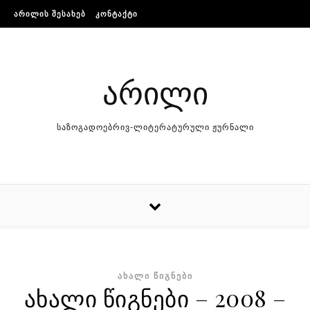
Skip to content
ᲐᲠᲘᲚᲘᲡ ᲨᲔᲡᲐᲮᲔᲑ
ᲙᲝᲜᲢᲐᲥᲢᲘ
არილი
საზოგადოებრივ-ლიტერატურული ჟურნალი
ᲐᲮᲐᲚᲘ ᲬᲘᲒᲜᲔᲑᲘ
ახალი წიგნები – 2008 –