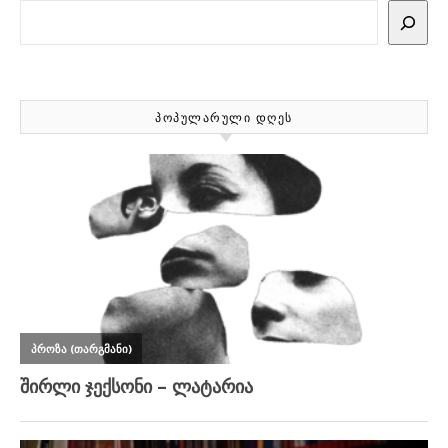
Search
ᲞᲝᲞᲣᲚᲐᲠᲣᲚᲘ ᲓᲦᲔᲡ