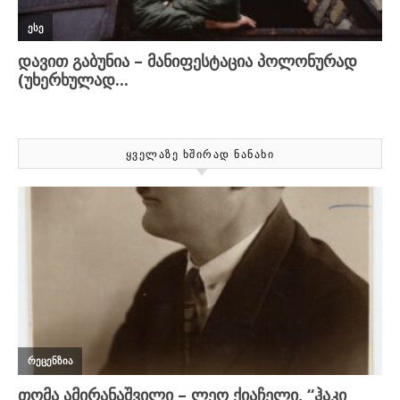
ᲧᲕᲔᲚᲐᲖᲔ ᲮᲨᲘᲠᲐᲓ ᲜᲐᲜᲐᲮᲘ