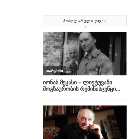
ᲞᲝᲞᲣᲚᲐᲠᲣᲚᲘ ᲓᲦᲔᲡ