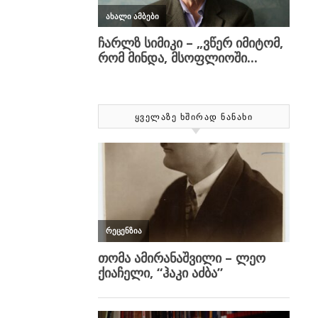
ᲧᲕᲔᲚᲐᲖᲔ ᲮᲨᲘᲠᲐᲓ ᲜᲐᲜᲐᲮᲘ