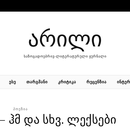
არილი
საზოგადოებრივ-ლიტერატურული ჟურნალი
ᲔᲡᲔ
ᲗᲐᲠᲒᲛᲐᲜᲘ
ᲙᲠᲘᲢᲘᲙᲐ
ᲠᲔᲪᲔᲜᲖᲘᲐ
ᲘᲜᲢᲔᲠ
ᲞᲝᲔᲖᲘᲐ
 ჰმ და სხვ. ლექსები