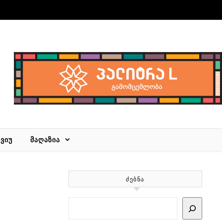
ᲕᲘᲣ
ᲛᲐᲦᲐᲖᲘᲐ
ᲫᲔᲑᲜᲐ
Search