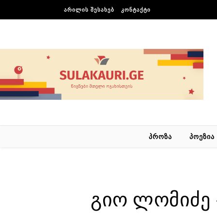
Skip to content
ᲐᲠᲘᲚᲘᲡ ᲨᲔᲡᲐᲮᲔᲑ
ᲙᲝᲜᲢᲐᲥᲢᲘ
ᲞᲠᲝᲖᲐ
ᲞᲝᲔᲖᲘᲐ
გიო ლომიძე –