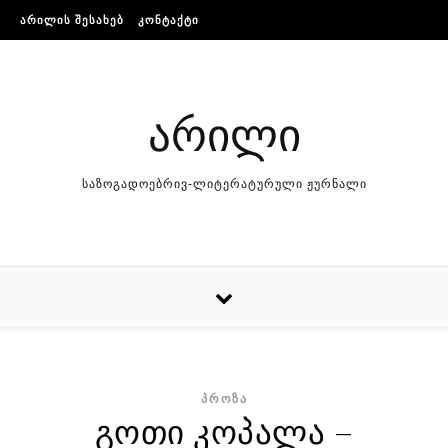
Skip to content
ᲐᲠᲘᲚᲘᲡ ᲨᲔᲡᲐᲮᲔᲑ
ᲙᲝᲜᲢᲐᲥᲢᲘ
არილი
საზოგადოებრივ-ლიტერატურული ჟურნალი
ᲞᲠᲝᲖᲐ
გოთი კოპალა –