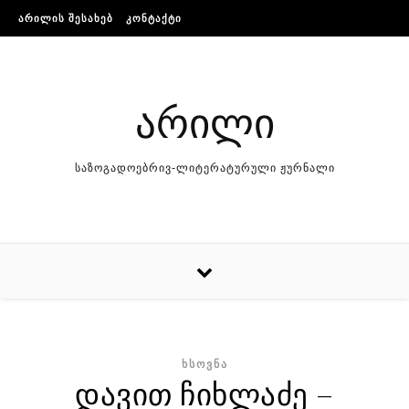
Skip to content
ᲐᲠᲘᲚᲘᲡ ᲨᲔᲡᲐᲮᲔᲑ
ᲙᲝᲜᲢᲐᲥᲢᲘ
არილი
საზოგადოებრივ-ლიტერატურული ჟურნალი
ᲮᲡᲝᲕᲜᲐ
დავით ჩიხლაძე –