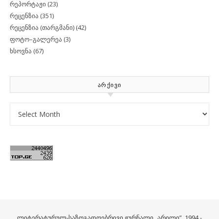
რეპორტაჟი
(23)
რეცენზია
(351)
რეცენზია (თარგმანი)
(42)
ფოტო–გალერეა
(3)
ხსოვნა
(67)
ᲐᲠᲥᲘᲕᲘ
Archives
ლიტერატურულ-საზოგადოებრივი ჟურნალი „არილი”. 1994 -