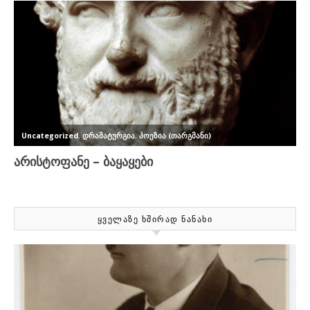
ᲧᲕᲔᲚᲐᲖᲔ ᲮᲨᲘᲠᲐᲓ ᲜᲐᲜᲐᲮᲘ