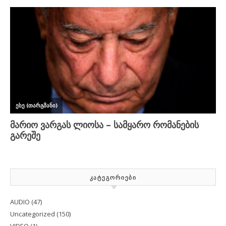
ᲙᲐᲢᲔᲒᲝᲠᲘᲔᲑᲘ
AUDIO
(47)
Uncategorized
(150)
VIDEO
(1)