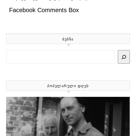
Facebook Comments Box
ᲫᲔᲑᲜᲐ
Search
ᲞᲝᲞᲣᲚᲐᲠᲣᲚᲘ ᲓᲦᲔᲡ