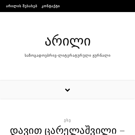
Skip to content
ᲐᲠᲘᲚᲘᲡ ᲨᲔᲡᲐᲮᲔᲑ
ᲙᲝᲜᲢᲐᲥᲢᲘ
არილი
საზოგადოებრივ-ლიტერატურული ჟურნალი
ᲔᲡᲔ
დავით ცარელაშვილი –