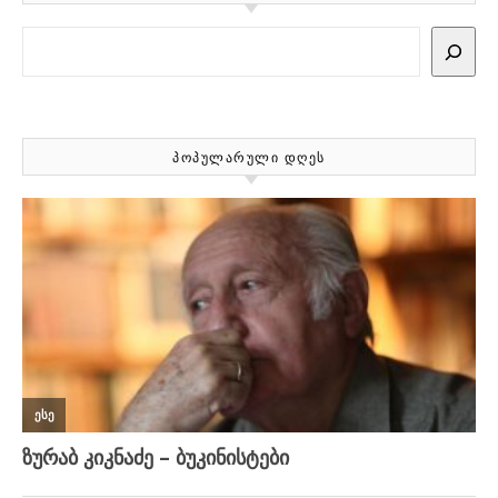
Search
ᲞᲝᲞᲣᲚᲐᲠᲣᲚᲘ ᲓᲦᲔᲡ