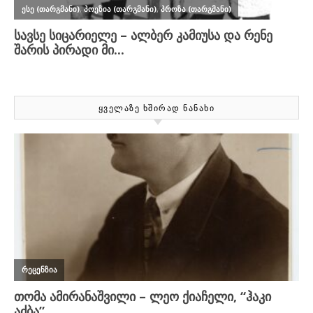
ᲧᲕᲔᲚᲐᲖᲔ ᲮᲨᲘᲠᲐᲓ ᲜᲐᲜᲐᲮᲘ