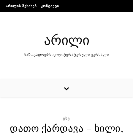
Skip to content
ᲐᲠᲘᲚᲘᲡ ᲨᲔᲡᲐᲮᲔᲑ
ᲙᲝᲜᲢᲐᲥᲢᲘ
არილი
საზოგადოებრივ-ლიტერატურული ჟურნალი
ᲔᲡᲔ
დათო ქარდავა – ხილი,