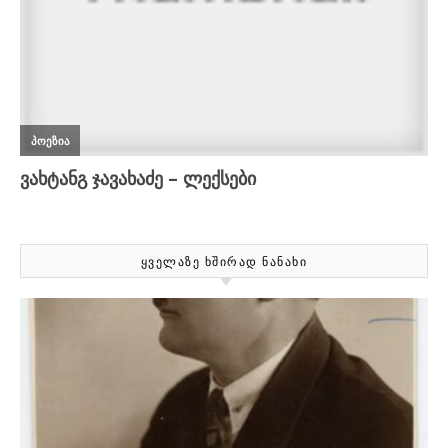
ᲧᲕᲔᲚᲐᲖᲔ ᲮᲨᲘᲠᲐᲓ ᲜᲐᲜᲐᲮᲘ