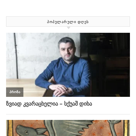
ᲞᲝᲞᲣᲚᲐᲠᲣᲚᲘ ᲓᲦᲔᲡ