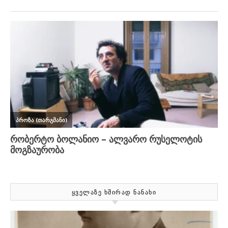
ᲧᲕᲔᲚᲐᲖᲔ ᲮᲨᲘᲠᲐᲓ ᲜᲐᲜᲐᲮᲘ