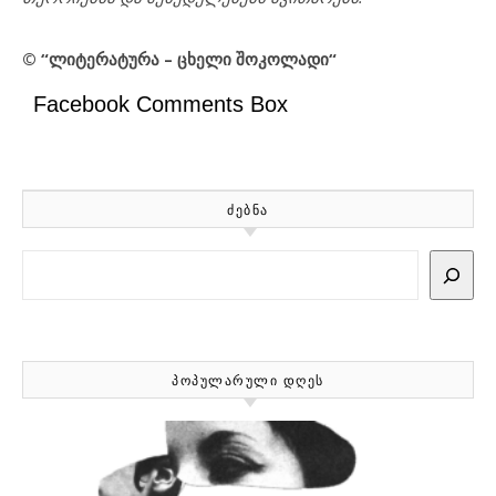
© “ლიტერატურა – ცხელი შოკოლადი“
Facebook Comments Box
ᲫᲔᲑᲜᲐ
Search
ᲞᲝᲞᲣᲚᲐᲠᲣᲚᲘ ᲓᲦᲔᲡ