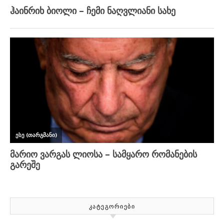
ᲙᲐᲢᲔᲒᲝᲠᲘᲔᲑᲘ