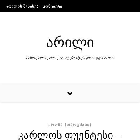
Skip to content
ᲐᲠᲘᲚᲘᲡ ᲨᲔᲡᲐᲮᲔᲑ
ᲙᲝᲜᲢᲐᲥᲢᲘ
არილი
საზოგადოებრივ-ლიტერატურული ჟურნალი
ᲞᲠᲝᲖᲐ (ᲗᲐᲠᲒᲛᲐᲜᲘ)
კარლოს ფუენტესი –