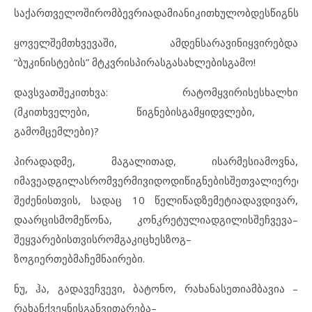
საქართველოში
რომ
ბევრი
ადამიანი
კითხულობდეს
წიგნს
…
ყოველ
შემთხვევაში
,
ამდენს
არავინ
იყვირებდა
“
ბუკინისტების
”
მტკვრის
პირას
გასახლების
გამო
!
დავსვათ
შეკითხვა
:
რატომ
ყვირის
ეს
ხალხი
(
მკითხველები
,
წიგნების
გამყიდვლები
,
გამომცემლები
)?
პირადად
მე
,
მაგალითად
,
ის
არ
მესიამოვნა
,
იმავე
ადგილას
რომ
ვერ
მივიდოდი
წიგნების
შეთვალიერება
შეძენისთვის
,
სადაც
10
წელიწადზე
მეტია
დავდივარ
,
და
არც
ის
მომეწონა
,
კონკრეტული
ადგილის
შეჩვევა
–
შეყვარებისთვის
რომ
გაკიცხეს
ზოგ
–
ზოგიერთებმა
ჩემნაირები
.
ნუ
,
ჰა
,
გადავეჩვევი
,
ბატონო
,
რახან
ასეთი
ამბავია
–
რახან
ქვეყნის
განვითარება
–