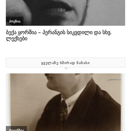
ᲧᲕᲔᲚᲐᲖᲔ ᲮᲨᲘᲠᲐᲓ ᲜᲐᲜᲐᲮᲘ