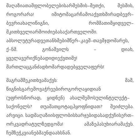
მაღაზიათა
მფლობელების
არ
მესმის
–
მეთქი
,
მესმის
,
როგორ
არა
!
იმიტომაც
არ
ჩამოაქვთ
ხშირად
ბევრ
–
ბევრი
ახალი
წიგნი
,
რომ
მათი
მყიდველ
–
მკითხველი
არ
მოიძიება
საქართველოში
.
აბსოლუტურად
ვეთანხმები
მწერ
–
კავშ
–
თავმჯდომარეს
,
ქ
–
ნ
მ
.
გონაშვილს
–
დიახ
,
ყველა
ვერ
იქნება
დიდი
ექვთიმე
!
მართლაც
განძად
ხომ
არ
დადებ
ყველაფერს
!
მაგრამ
შეკითხვა
მაქვს
:
მაშ
,
წიგნის
გარემოვაჭრეები
როგორღა
ყიდიან
(
უფრო
სწორად
,
ყიდნენ
)
ახალშემოსულ
ინტელექტ
–
საქონელს
?
თუ
ამათ
ცოტაც
ჰყოფნიდათ
?
შეიძლება
.
არ
ვიცი
.
სად
მაღაზიის
ფლობის
ხარჯები
და
სად
ქუჩის
ერთ
–
ორ
კვადრატულზე
დგომა
!
ამაზე
პასუხი
არა
მაქვს
.
ჩემზე
ჭკვიანებმა
უნდა
ახსნან
.