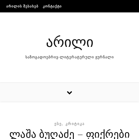
Skip to content
ᲐᲠᲘᲚᲘᲡ ᲨᲔᲡᲐᲮᲔᲑ
ᲙᲝᲜᲢᲐᲥᲢᲘ
არილი
საზოგადოებრივ-ლიტერატურული ჟურნალი
,
ᲔᲡᲔ
ᲙᲠᲘᲢᲘᲙᲐ
ლაშა ბუღაძე – ფიქრები