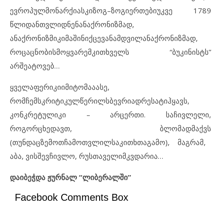
ევროპულ
მონარქიას
კი
ზოგ
–
ზოგიერთები
უკვე
1789
წლიდან
თვლიდნენ
ანაქრონიზმად
,
ანაქრონიზმი
კი
მაშინ
იქცევა
ნამდვილ
ანაქრონიზმად
,
როცა
ცნობისმოყვარე
მკითხველს
“
ბუკინისტს
”
არ
შეატოვებ
…
ყველაფერი
კი
იმიტომაა
ასე
,
რომ
ჩემს
კრიტიკულ
წერილს
ბევრი
ადრესატი
ჰყავს
,
კონკრეტული
კი
–
არც
ერთი
.
საჩივლელი
,
როგორც
ხედავთ
,
ბლომად
მაქვს
(
თუნ
დ
აც
ზემოთ
ჩამოთვლილ
საკითხთა
გამო
),
მაგრამ
,
აბა
,
ვის
შევჩივლო
,
რუსთაველი
მკვდარია
…
დაიბეჭდა ჟურნალ “ლიბერალში”
Facebook Comments Box