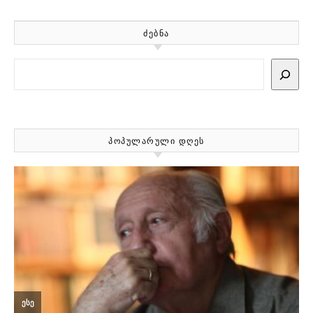
ᲫᲔᲑᲜᲐ
Search
ᲞᲝᲞᲣᲚᲐᲠᲣᲚᲘ ᲓᲦᲔᲡ