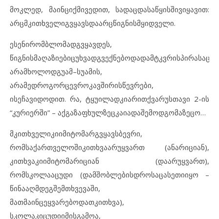
მოკლედ
,
მაინც
იქ
მივედით
,
სადაც
დასაწყისში
ვიყავით
:
არც
მკითხველი
გვყავს
და
არც
წიგნის
მყიდველი
.
ესენი
რომ
ბლომად
გვყავდეს
,
წიგნის
მაღაზიებიც
უხვად
გვექნებოდა
და
მტკვრის
პირასაც
,
არა
მხოლოდ
გუამ
–
სუამის
,
არამედ
როგორც
ევროკავშირის
წევრები
,
ისე
ჩავიდოდით
.
რა
,
ტყუილად
კი
არ
ითქვა
რუსთავი
2-
ის
“
კურიერში
” –
აქ
გაზაფხულზეც
კაია
და
შემოდგომაზეცო
…
მკითხველი
კი
იმიტომ
არ
გვყავს
ბევრი
,
რომ
საქართველოში
კითხვა
არ
უყვართ
(
ან
არ
იციან
),
კითხვა
კი
იმიტომ
არ
იციან
(
და
არ
უყვართ
),
რომ
სკოლაა
ცუდი
(
და
მშობლების
დროსაც
ასეთი
იყო
–
წინააღმდეგ
შემთხვევაში
,
მათ
მაინც
ეყვარებოდათ
კითხვა
),
სკოლა
კი
ცუდი
იმის
გამოა
,