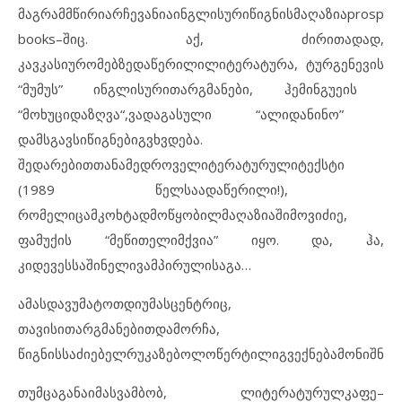
მაგრამ
მწირი
არჩევანია
ინგლისური
წიგნის
მაღაზია
prospero
books
–
შიც
.
აქ
,
ძირითადად
,
კავკასიურ
ომებზე
დაწერილი
ლიტერატურა
,
ტურგენევის
“
მუმუს
”
ინგლისური
თარგმანები
,
ჰემინგუეის
“
მოხუცი
და
ზღვა
“,
ვადაგასული
“
ალი
და
ნინო
”
და
მსგავსი
წიგნები
გვხვდება
.
შედარებით
თანამედროვე
ლიტერატურული
ტექსტი
(1989
წელსაა
დაწერილი
!),
რომელიც
ამ
კოხტად
მოწყობილ
მაღაზიაში
მოვიძიე
,
ფამუ
ქ
ის
“
მე
წითელი
მქვია
”
იყო
.
და
,
ჰა
,
კიდევ
ეს
საშინელი
ვამპირული
საგა
…
ამას
დავუმატოთ
დიუმას
ცენტრიც
,
თავისი
თარგმანებით
და
მორჩა
,
წიგნის
საძიებელ
რუკაზე
ბოლო
წერტილი
გვექნება
მონიშნუ
თუმცა
განა
იმას
ვამბობ
,
ლიტერატურულ
კაფე
–