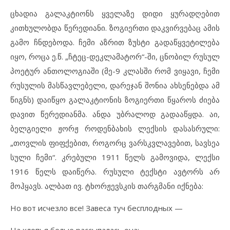
ცხადია გალაკტიონს ყველაზე დიდი ყურადღებით
კითხულობდა წერედიანი. ზოგიერთი დაკვირვებაც ამის
გამო ჩნდებოდა. ჩემი აზრით ზუსტი გადაწყვეტილება
იყო, როცა ე.წ. „ჩტეც-დეკლამატორ“-ში, ცნობილ რუსულ
პოეტურ ანთოლოგიაში (მე-9 კლასში რომ ვიყავი, ჩემი
რუსულის მასწავლებელი, დარეჯან შონია ახსენებდა ამ
წიგნს) დაიწყო გალაკტიონის ზოგიერთი წყაროს ძიება
დავით წერედიანმა. ანდა უბრალოდ გადააწყდა. აი,
ბელგიელი ჟორჟ როდენბახის ლექსის დასასრული:
„თოვლის ფიფქებით, როგორც ვარსკვლავებით, სავსეა
სული ჩემი“. კრებული 1911 წელს გამოვიდა, ლექსი
1916 წელს დაიწერა. რუსული ტექსტი ავტორს არ
მოჰყავს. ალბათ ივ. ტხორჟევსკის თარგმანი იქნება:
Но вот исчезло все! Завеса туч бесплодных —
На хлопья белые рассыпалась она: