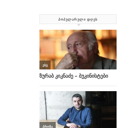
ᲞᲝᲞᲣᲚᲐᲠᲣᲚᲘ ᲓᲦᲔᲡ