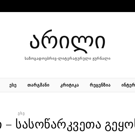
არილი
საზოგადოებრივ-ლიტერატურული ჟურნალი
ᲔᲡᲔ
ᲗᲐᲠᲒᲛᲐᲜᲘ
ᲙᲠᲘᲢᲘᲙᲐ
ᲠᲔᲪᲔᲜᲖᲘᲐ
ᲘᲜᲢᲔᲠ
ᲔᲡᲔ
 – სასოწარკვეთა გეყო