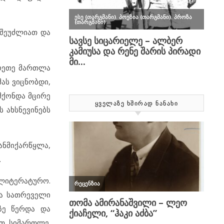
 შეუძლიათ და
გოეთე მართლა
მას ვიცნობდი,
 მქონდა მცირე
ᲧᲕᲔᲚᲐᲖᲔ ᲮᲨᲘᲠᲐᲓ ᲜᲐᲜᲐᲮᲘ
 ახსნევინებს
ანმიქარწყლა,
.
სალიტერატურო.
თა სათრეველი
აზე წერდა და
ეთ სიმართლე.