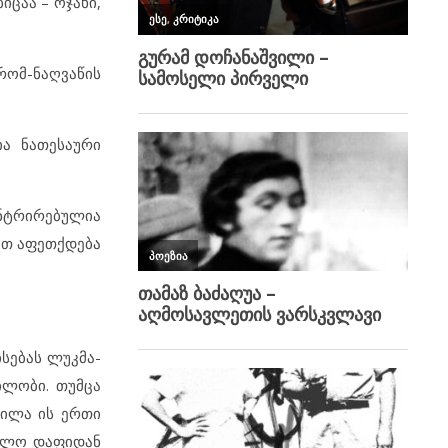
იცაა – ოჯახი,
რომ-ნაღვაწის
ია ნათესაური
ენტრირებულია
ვით აფეთქდება
ისებას ლუკმა-
ილობი. თუმცა
ფილა ის ერთი
კოლო დაფიდან