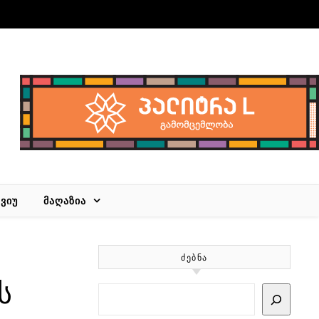
ᲕᲘᲣ
ᲛᲐᲦᲐᲖᲘᲐ
ᲫᲔᲑᲜᲐ
ს
Search