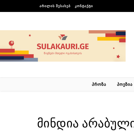
Skip to content
ᲐᲠᲘᲚᲘᲡ ᲨᲔᲡᲐᲮᲔᲑ
ᲙᲝᲜᲢᲐᲥᲢᲘ
ᲞᲠᲝᲖᲐ
ᲞᲝᲔᲖᲘᲐ
მინდია არაბული