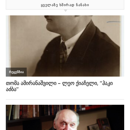
ᲧᲕᲔᲚᲐᲖᲔ ᲮᲨᲘᲠᲐᲓ ᲜᲐᲜᲐᲮᲘ