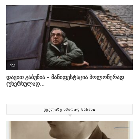
ᲧᲕᲔᲚᲐᲖᲔ ᲮᲨᲘᲠᲐᲓ ᲜᲐᲜᲐᲮᲘ