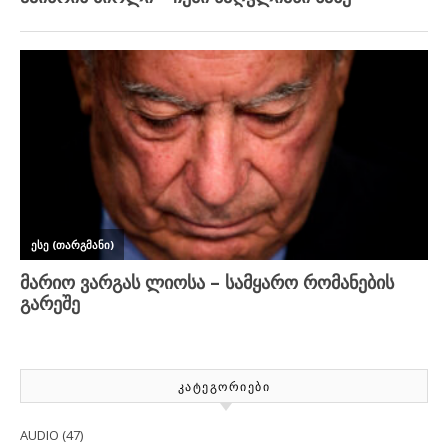
ᲙᲐᲢᲔᲒᲝᲠᲘᲔᲑᲘ
AUDIO
(47)