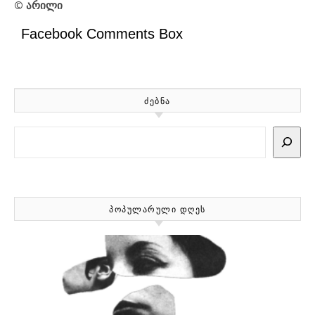
©
არილი
Facebook Comments Box
ᲫᲔᲑᲜᲐ
Search
ᲞᲝᲞᲣᲚᲐᲠᲣᲚᲘ ᲓᲦᲔᲡ