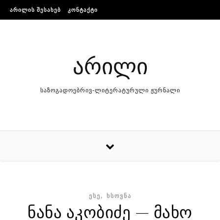
Skip to content
ᲐᲠᲘᲚᲘᲡ ᲨᲔᲡᲐᲮᲔᲑ
ᲙᲝᲜᲢᲐᲥᲢᲘ
არილი
საზოგადოებრივ-ლიტერატურული ჟურნალი
,
ᲔᲡᲔ
ᲮᲡᲝᲕᲜᲐ
ნანა აკობიძე — მახო