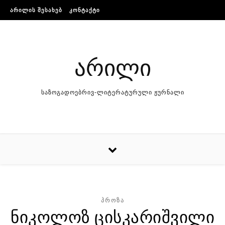
Skip to content
ᲐᲠᲘᲚᲘᲡ ᲨᲔᲡᲐᲮᲔᲑ
ᲙᲝᲜᲢᲐᲥᲢᲘ
არილი
საზოგადოებრივ-ლიტერატურული ჟურნალი
ᲞᲠᲝᲖᲐ
ნიკოლოზ ცისკარიშვილი