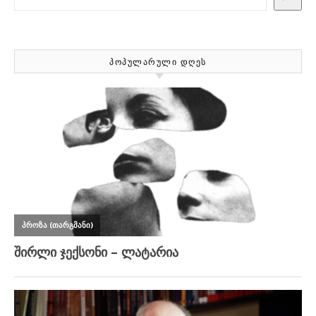
ᲞᲝᲞᲣᲚᲐᲠᲣᲚᲘ ᲓᲦᲔᲡ