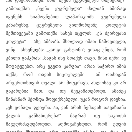
„ის დაქორწინდა, არა, ჩვენს ცუგრუმელა რივიერზე?“
გამოთქმას „ჩვენი ცუგრუმელა“ ძალიან ხშირად
იყენებს. სიამოვნებით ლაპარაკობს ცუგრუმელა
კაზარესზე, ცუგრუმელა ვილმორენზე. კოლეტის
შემთხვევაში გამოთქმა სახეს იცვლის: „ეს ძვირფასი
კოლეტი“ – ასე ამბობს. მხოლოდ იმათ ჩამოვთვლი,
ვინც ახსენდება: „კარგი გასტონი“; ვისაც უნდა, რომ
კბილი გაჰკრას: „მაგას ისე მოაქვს თავი, მისი იერი ნუ
მოგატყუებთ, არც ეგეთი კარგია“. არაა საჭირო იმის
თქმა, რომ თავის სიცოცხლეში ამ ოთხიდან
არცერთისთვის თვალი არ მოუკრავს, ახლოსაც კი არ
გაკარებია მათ. და თუ შეეკამათებოდი, ამაზეც
წინასწარ ჰქონდა მოფიქრებული, უკან როგორ დაეხია.
„ეს ყოჩაღი ფეიერი. აი, ვინ არის ჩემთვის თავაზიანი
ქალის განსახიერება!“. მაგრამ თუ საკითხს
ჩავუღრმავდებოდით, აღმოვაჩენდით, რომ ედვინ