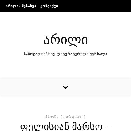
Skip to content
ᲐᲠᲘᲚᲘᲡ ᲨᲔᲡᲐᲮᲔᲑ
ᲙᲝᲜᲢᲐᲥᲢᲘ
არილი
საზოგადოებრივ-ლიტერატურული ჟურნალი
ᲞᲠᲝᲖᲐ (ᲗᲐᲠᲒᲛᲐᲜᲘ)
ფელისიან მარსო –